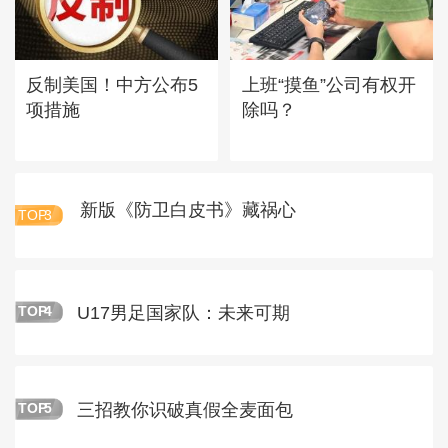
反制美国！中方公布5
上班“摸鱼”公司有权开
项措施
除吗？
新版《防卫白皮书》藏祸心
TOP
3
U17男足国家队：未来可期
TOP
4
三招教你识破真假全麦面包
TOP
5