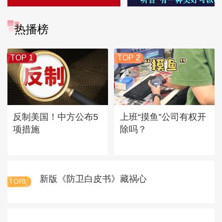
热播榜
TOP 1
TOP 2
反制美国！中方公布5
上班“摸鱼”公司有权开
项措施
除吗？
新版《防卫白皮书》藏祸心
TOP
3