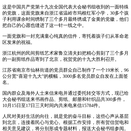
这是中国共产党第十九次全国代表大会秘书组收到的一面特殊
财经
教育
乡村振兴
生态环境
一带一路
央博
的党旗，这面党旗来自浙江省温岭市坞根红军小学，30多个孩
子利用课余时间绣制了三个多月最终绣成了金黄的党徽，他们
大国智造
大国展会
大国保险
云顶对话
云起
超
把自己的心愿也缝进了这一针一线之中。
一面党旗和一封充满童心纯真的信件，寄托着孩子们从革命老
区发来的祝福。
浙江杭州的民间剪纸艺术家鲁立清夫妇把精心剪刻了三个多月
的一副剪纸作品寄到了北京，祝贺党的十九大胜利召开。
CCTV.节目官网
直播
节目单
栏目
片库
热播榜
江苏省南京市仙林街道的党员群众自己制作了一个19米长，96
公分宽“喜迎十九大”的横幅，3000多名党员群众自发在上面签
名。
国内群众及海外人士来信来电并通过委托转交等方式，现已给
大会秘书组送来书画作品、剪纸、邮册和针织品共300多件，
10月15日至17日三天时间内共来电来信15784件。
人民对美好生活的向往，就是党的奋斗目标，这些心声从基层
到北京，连接着民心与党心。根据工作安排，所有贺信贺电和
相关意见建议，将分别形成专题材料，报送大会秘书组参阅。