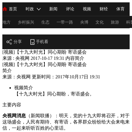
首页
时政
新闻
评论
视频
财经
体育
人民领袖习近平
直播
海外频道
片库
iPanda
栏目大全
联播+
English
中国领导人
节目单
Монгол
听音
央视快评
微视频
习式妙语
主持人
地方
乡村振兴
生态
一带一路
央博
文化
旅游
科
节目官网
总台春晚
分享
手机看
网络春晚
共产党员网
秧纪录
纪录片网
[视频]【十九大时光】同心期盼 寄语盛会
来源 : 央视网
2017-10-17 19:31
内容简介
[视频]【十九大时光】同心期盼 寄语盛会
新闻
国内
国际
评论
经济
军事
科技
法
简介
来源：央视网 更新时间：2017年10月17日 19:31
人民领袖习近平
联播+
热解读
天天学习
习式妙语
视频简介
视频
小央视频
小央直播
直播中国
熊猫频道
V
【十九大时光】同心期盼，寄语盛会。
现场
前线
比划
快看
蓝海中国
新兵请入列
主要内容
央视网消息
（新闻联播）：明天，党的十九大即将召开，对于
体育
直播
竞猜
2026年世界杯
2026年冬奥会
C
这场盛会，人民有期待、有寄语，各界群众纷纷给大会来电来
VIP会员
CCTV奥林匹克频道
生活体育大会
体育江湖
信，一起来听听百姓的心里话。