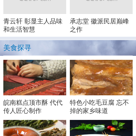
青云轩 彰显主人品味
承志堂 徽派民居巅峰
和生活智慧
之作
美食探寻
皖南糕点顶市酥 代代
特色小吃毛豆腐 忘不
传人匠心制作
掉的家乡味道