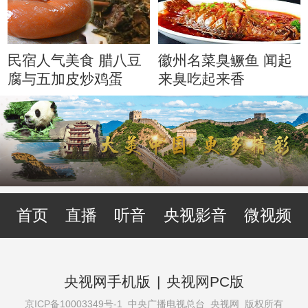
民宿人气美食 腊八豆
徽州名菜臭鳜鱼 闻起
腐与五加皮炒鸡蛋
来臭吃起来香
首页
直播
听音
央视影音
微视频
央视网手机版
|
央视网PC版
京ICP备10003349号-1
中央广播电视总台 央视网 版权所有