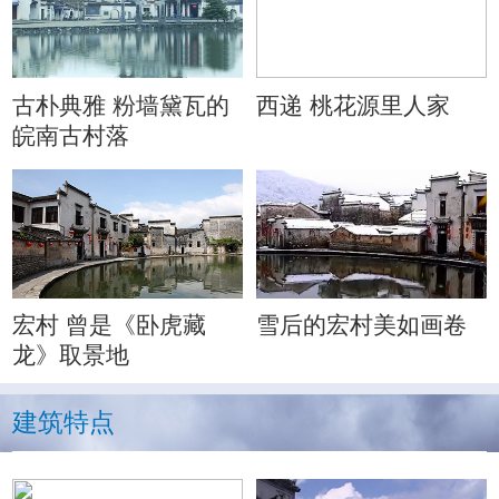
古朴典雅 粉墙黛瓦的
西递 桃花源里人家
皖南古村落
宏村 曾是《卧虎藏
雪后的宏村美如画卷
龙》取景地
建筑特点