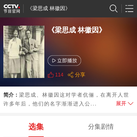
《梁思成 林徽因》
《梁思成 林徽因》
114
分享
简介：
梁思成、林徽因这对学者伉俪，在离开人世
展开
许多年后，他们的名字渐渐进入公...
选集
分集剧情