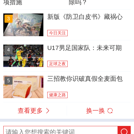
项措施
除吗？
新版《防卫白皮书》藏祸心
3
今日关注
U17男足国家队：未来可期
4
足球之夜
三招教你识破真假全麦面包
5
健康之路
查看更多
换一换