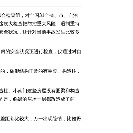
党正青春
综合检查组，对全国31个省、市、自治
2022-07-01 20:20:05
这次大检查把防控重大风险、遏制重特
《焦点访谈》 20220630
党旗在一线飘扬 当好乡
安全状况，还针对当前事故发生比较多
村振兴“领头雁”
2022-06-30 20:09:28
建房的安全状况正进行检查，仅通过对自
《焦点访谈》 20220629
党旗在一线飘扬 筑牢底
盘 让城市更美好
求的，砖混结构正常的有圈梁、构造柱，
2022-06-29 20:19:32
造柱。小南门这些房屋没有圈梁和构造
《焦点访谈》 20220628
由治及兴 开启新篇
的是，临街的房屋一层都改造成了商
2022-06-28 20:29:29
求差距都比较大，万一出现险情，比如坍
《焦点访谈》 20220627
守住粮食生产的“命根子”