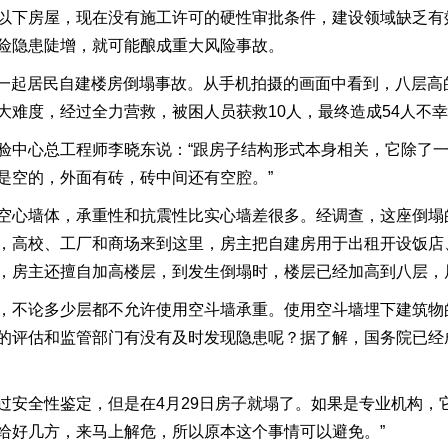
以下房屋，现在没有施工许可的硬性审批条件，建设领域缺乏有
险隐患陡增，就可能酿成重大风险事故。
发生一起居民自建楼房倒塌事故。从手机拍摄的画面中看到，八层
大难度，经过全力营救，被困人员获救10人，最终造成54人不
验中心总工程师李晓东说：“跟房子结构形式本身相关，它除了
是空的，外面有砖，砖中间还有空腔。”
空心墙体，承重性和抗震性比实心墙差很多。经调查，这座倒塌
，高校、工厂和商场来到这里，房主把自建房用于出租开设饭店
，房主还擅自加高楼层，到发生倒塌时，楼层已经加高到八层，
，不论多少层都不允许使用空斗墙承重。使用空斗墙埋下建筑物
的评估和监管部门有没有及时发现隐患呢？据了解，国务院已经
做过安全性鉴定，但是在4月29日房子就塌了。如果是专业机构
给好几方，来马上解危，所以原本这个事情可以避免。”