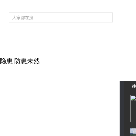
频道大全
栏目大全
片库
4K专区
听
育
电影
国防军事
电视剧
纪录
科教
戏曲
社会与法
少
排查隐患 防患未然
往