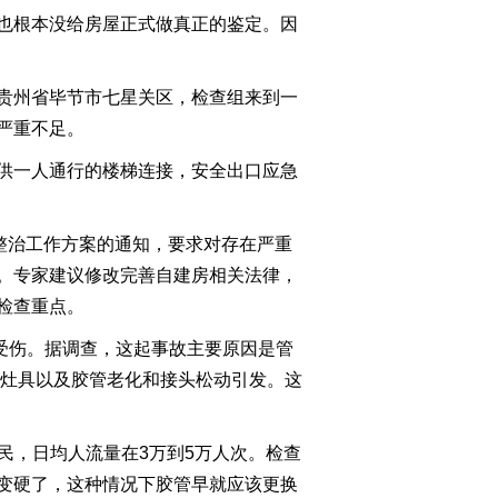
也根本没给房屋正式做真正的鉴定。因
2022-06-23 20:05:50
《焦点访谈》 20220622
贵州省毕节市七星关区，检查组来到一
来之不易的丰收
严重不足。
2022-06-22 20:09:53
供一人通行的楼梯连接，安全出口应急
《焦点访谈》 20220621
天堑新通道 成昆再传奇
整治工作方案的通知，要求对存在严重
。专家建议修改完善自建房相关法律，
2022-06-22 04:25:58
检查重点。
《焦点访谈》 20220620
守护“蓝色家园”
人受伤。据调查，这起事故主要原因是管
和灶具以及胶管老化和接头松动引发。这
2022-06-20 20:06:00
《焦点访谈》 20220619
居民，日均人流量在3万到5万人次。检查
“五大利器”防电诈
变硬了，这种情况下胶管早就应该更换