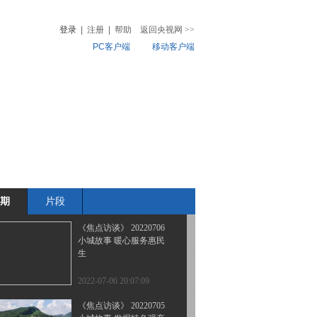
看大美边疆奋进路
登录
|
注册
|
帮助
返回央视网
>>
PC客户端
移动客户端
2022-07-09 20:05:49
《焦点访谈》 20220708
音
热榜
小城故事 文化传承续根
微视频
脉
儿
音乐
体育赛事
农业农村
2022-07-08 20:06:09
《焦点访谈》 20220707
小城故事 生态优先谋发
展
期
片段
2022-07-07 20:15:05
《焦点访谈》 20220706
小城故事 暖心服务惠民
生
2022-07-06 20:07:09
《焦点访谈》 20220705