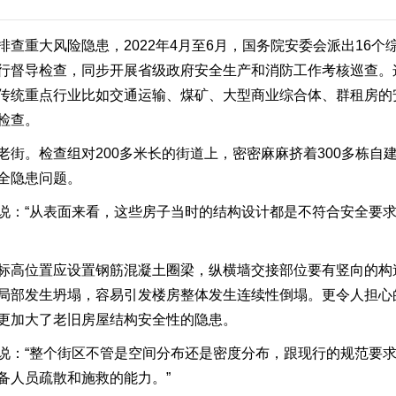
查重大风险隐患，2022年4月至6月，国务院安委会派出16个
行督导检查，同步开展省级政府安全生产和消防工作考核巡查。
传统重点行业比如交通运输、煤矿、大型商业综合体、群租房的
检查。
老街。检查组对200多米长的街道上，密密麻麻挤着300多栋自
全隐患问题。
说：“从表面来看，这些房子当时的结构设计都是不符合安全要
标高位置应设置钢筋混凝土圈梁，纵横墙交接部位要有竖向的构
局部发生坍塌，容易引发楼房整体发生连续性倒塌。更令人担心
更加大了老旧房屋结构安全性的隐患。
说：“整个街区不管是空间分布还是密度分布，跟现行的规范要
备人员疏散和施救的能力。”