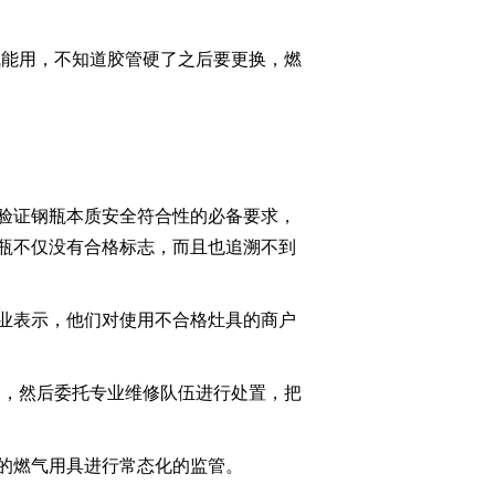
2022-06-19 20:08:02
气能用，不知道胶管硬了之后要更换，燃
《焦点访谈》 20220618
看老区新貌 映初心使命
2022-06-18 20:14:06
《焦点访谈》 20220617
和大湾区一起成长
验证钢瓶本质安全符合性的必备要求，
瓶不仅没有合格标志，而且也追溯不到
2022-06-17 20:08:08
《焦点访谈》 20220616
业表示，他们对使用不合格灶具的商户
观三星闪耀 探中华文明
用，然后委托专业维修队伍进行处置，把
2022-06-16 20:08:12
《焦点访谈》 20220615
持续发力稳就业
的燃气用具进行常态化的监管。