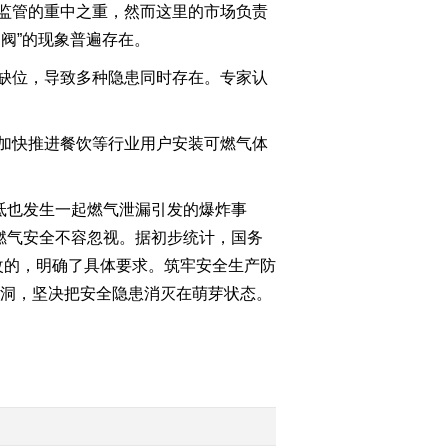
监管的重中之重，然而这里的市场负责
2022-06-15 20:06:15
阀”的现象普遍存在。
《焦点访谈》 20220614
直击难点 精准纾困
缺位，导致多种隐患同时存在。专家认
2022-06-14 20:04:18
加快推进餐饮等行业用户安装可燃气体
《焦点访谈》 20220613
打通“大动脉” 畅通“微循
环”
坻也发生一起燃气泄漏引发的爆炸事
燃气安全不容忽视。据初步统计，国务
2022-06-13 20:06:22
整改的，明确了具体要求。筑牢安全生产防
《焦点访谈》 20220612
漏洞，坚决把安全隐患消灭在萌芽状态。
让文物活起来 红色基因
代代相传
2022-06-12 20:02:28
《焦点访谈》 20220611
让文物活起来 国宝自己
会“说话”