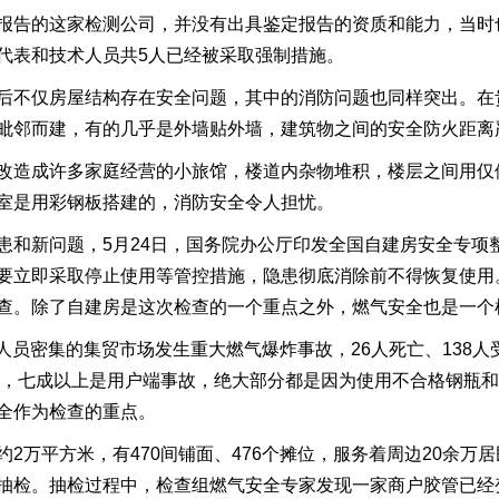
报告的这家检测公司，并没有出具鉴定报告的资质和能力，当时
代表和技术人员共5人已经被采取强制措施。
后不仅房屋结构存在安全问题，其中的消防问题也同样突出。在
毗邻而建，有的几乎是外墙贴外墙，建筑物之间的安全防火距离
改造成许多家庭经营的小旅馆，楼道内杂物堆积，楼层之间用仅
室是用彩钢板搭建的，消防安全令人担忧。
患和新问题，5月24日，国务院办公厅印发全国自建房安全专项
要立即采取停止使用等管控措施，隐患彻底消除前不得恢复使用
查。除了自建房是这次检查的一个重点之外，燃气安全也是一个
市在人员密集的集贸市场发生重大燃气爆炸事故，26人死亡、138
故中，七成以上是用户端事故，绝大部分都是因为使用不合格钢瓶
全作为检查的重点。
2万平方米，有470间铺面、476个摊位，服务着周边20余万
抽检。抽检过程中，检查组燃气安全专家发现一家商户胶管已经