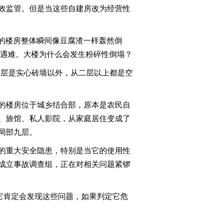
效监管。但是当这些自建房改为经营性
2022-06-27 20:07:37
《焦点访谈》 20220626
高的楼房整体瞬间像豆腐渣一样轰然倒
点滴微光 汇聚力量
幸遇难。大楼为什么会发生粉碎性倒塌？
一层是实心砖墙以外，从二层以上都是空
2022-06-26 20:05:40
《焦点访谈》 20220625
为全球发展指明方向
的楼房位于城乡结合部，原本是农民自
、旅馆、私人影院，从家庭居住变成了
2022-06-25 20:15:44
局部九层。
《焦点访谈》 20220624
的重大安全隐患，特别是当它的使用性
迎战“龙舟水”
成立事故调查组，正在对相关问题紧锣
2022-06-24 20:15:46
，它肯定会发现这些问题，如果判定它危
《焦点访谈》 20220623
留抵退税 助企纾困