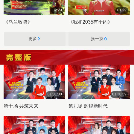
02:29
01:29
00:02:29
00:01:29
《乌兰牧骑》
《我和2035有个约》
更多
换一换
01:31:00
01:30:59
01:31:00
01:30:59
第十场 共筑未来
第九场 辉煌新时代