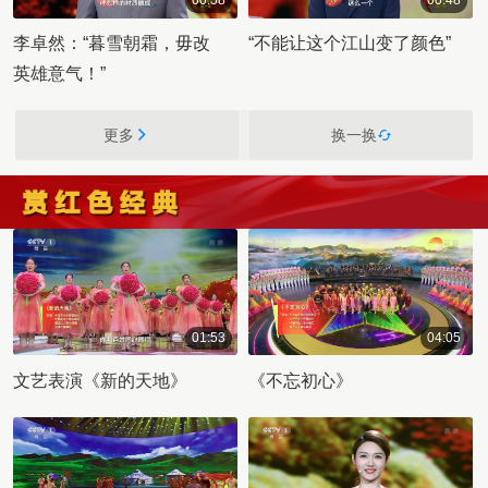
00:58
00:48
00:00:58
00:00:48
李卓然：“暮雪朝霜，毋改
“不能让这个江山变了颜色”
英雄意气！”
更多
换一换
01:53
04:05
00:01:53
00:04:05
文艺表演《新的天地》
《不忘初心》