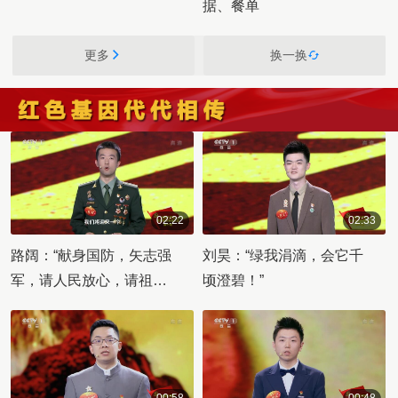
据、餐单
更多
换一换
02:22
02:33
00:02:22
00:02:33
路阔：“献身国防，矢志强
刘昊：“绿我涓滴，会它千
军，请人民放心，请祖国
顷澄碧！”
检阅！”