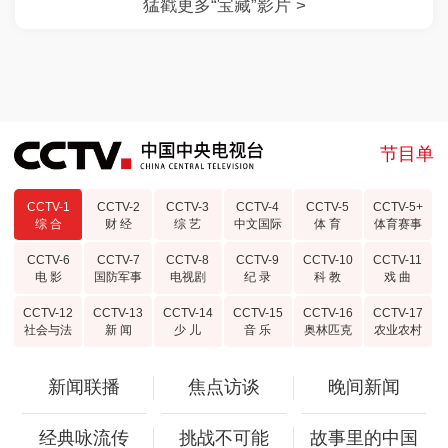
节目单
CCTV-1
CCTV-2
CCTV-3
CCTV-4
CCTV-5
CCTV-5+
综 合
财 经
综 艺
中文国际
体 育
体育赛事
CCTV-6
CCTV-7
CCTV-8
CCTV-9
CCTV-10
CCTV-11
电 影
国防军事
电视剧
纪 录
科 教
戏 曲
CCTV-12
CCTV-13
CCTV-14
CCTV-15
CCTV-16
CCTV-17
社会与法
新 闻
少 儿
音 乐
奥林匹克
农业农村
新闻联播
焦点访谈
晚间新闻
经典咏流传
挑战不可能
故事里的中国