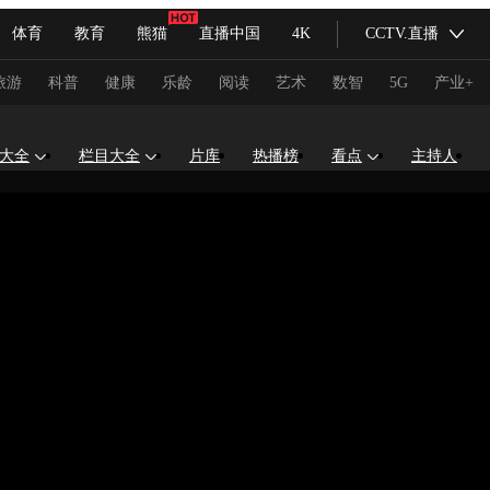
体育
教育
熊猫
直播中国
4K
CCTV.直播
式妙语
主持人
下载央视影音
热解读
天天学习
旅游
科普
健康
乐龄
阅读
艺术
数智
5G
产业+
纪录片网
国家大剧院
大型活动
大全
栏目大全
片库
热播榜
看点
主持人
科技
法治
文娱
人物
公益
图片
习式妙语
央视快评
央视网评
光华锐评
锋面
频道
VR/AR
4K专区
全景新闻
请入列
人生第一次
人生第二次
冬奥会
CBA
NBA
中超
国足
国际足球
网球
综
体育江湖
文化体育
冰雪道路
足球道路