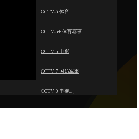
艺术
汽车
数智
5G
产业+
CCTV-5 体育
时尚
天气
才艺
网展
央央好物
CCTV-5+ 体育赛事
CCTV-6 电影
CCTV-7 国防军事
CCTV-8 电视剧
CCTV-9 纪录
CCTV-10 科教