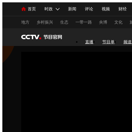
首页
时政
新闻
评论
视频
财经
人民领袖习近平
直播
海外频道
片库
iPanda
栏目大全
联播+
English
中国领导人
节目单
Монгол
听音
央视快评
微视频
习
地方
乡村振兴
生态
一带一路
央博
文化
总台春晚
网络春晚
共产党员网
秧纪录
直播
节目单
频道
新闻
国内
国际
评论
经济
军事
人民领袖习近平
联播+
热解读
天天学习
视频
小央视频
小央直播
直播中国
熊猫
现场
前线
比划
快看
蓝海中国
新兵
体育
直播
竞猜
2026年世界杯
2026年
VIP会员
CCTV奥林匹克频道
生活体育大会