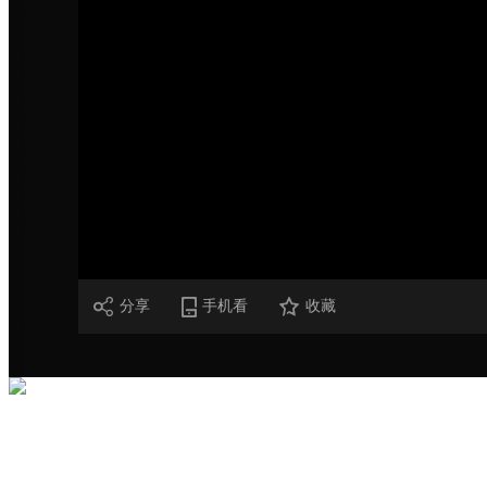
财经
教育
乡村振兴
生态环境
一带一路
大国智造
大国展会
大国保险
云顶对话
CCTV.节目官网
直播
节目单
栏目
片库
分享
手机看
收藏