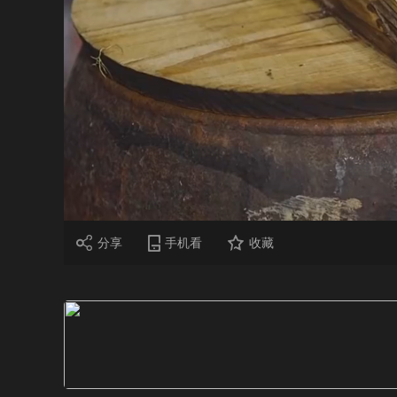
财经
教育
乡村振兴
生态环境
一带一路
大国智造
大国展会
大国保险
云顶对话
CCTV.节目官网
直播
节目单
栏目
片库
分享
手机看
收藏