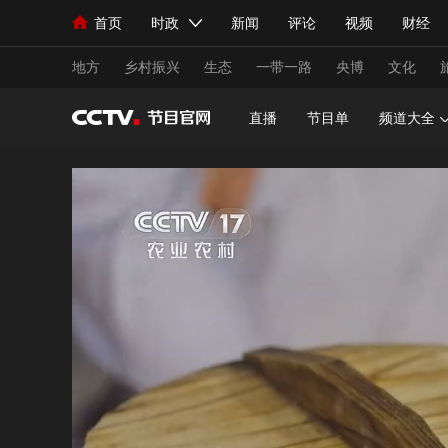
首页
时政
新闻
评论
视频
财经
人民领袖习近平
直播
海外频道
片库
iPanda
栏目大全
联播+
English
中国领导人
节目单
Монгол
听音
央视快评
微视频
习
地方
乡村振兴
生态
一带一路
央博
文化
直播
节目单
频道大全
总台春晚
网络春晚
共产党员网
秧纪录
新闻
国内
国际
评论
经济
军事
人民领袖习近平
联播+
热解读
天天学习
视频
小央视频
小央直播
直播中国
熊猫
现场
前线
比划
快看
蓝海中国
新兵
体育
直播
竞猜
2026年世界杯
2026
VIP会员
CCTV奥林匹克频道
生活体育大会