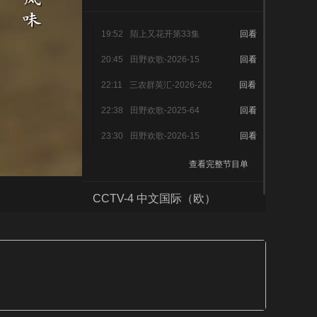
艺术
汽车
数智
5G
产业+
19:52
陌上又花开第33集
回看
时尚
天气
才艺
网展
央央好物
20:45
田野欢歌-2026-15
回看
22:11
三农群英汇-2026-262
回看
22:38
田野欢歌-2025-64
回看
23:30
田野欢歌-2026-15
回看
查看完整节目单
CCTV-4 中文国际（欧）
CCTV-4 中文国际（美）