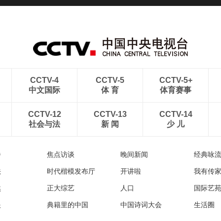
CCTV-4
CCTV-5
CCTV-5+
中文国际
体 育
体育赛事
CCTV-12
CCTV-13
CCTV-14
社会与法
新 闻
少 儿
播
焦点访谈
晚间新闻
经典咏
法
时代楷模发布厅
开讲啦
我有传
然
正大综艺
人口
国际艺
眼
典籍里的中国
中国诗词大会
生活圈