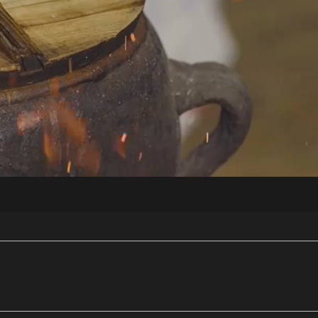
央博
非遗
文化
旅游
科普
健康
乐龄
阅读
云起
超级工厂
智敬中国
全民健康
颜选攻略
海洋
热播榜
总台企业白名单