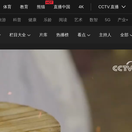
体育
教育
熊猫
直播中国
4K
CCTV.直播
式妙语
主持人
下载央视影音
热解读
天天学习
旅游
科普
健康
乐龄
阅读
艺术
数智
5G
产业+
栏目大全
片库
热播榜
看点
主持人
全部
纪录片网
国家大剧院
大型活动
科技
法治
文娱
人物
公益
图片
习式妙语
央视快评
央视网评
光华锐评
锋面
频道
VR/AR
4K专区
全景新闻
请入列
人生第一次
人生第二次
年冬奥会
CBA
NBA
中超
国足
国际足球
网球
综
体育江湖
文化体育
冰雪道路
足球道路