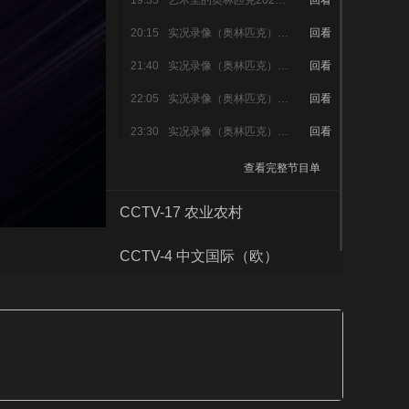
19:55
艺术里的奥林匹克2026-27
回看
艺术
汽车
数智
5G
产业+
20:15
实况录像（奥林匹克）-2025/2026欧洲篮球联赛季后赛 巴伦西亚-帕纳辛纳科斯 第五场 录播 4K
回看
时尚
天气
才艺
网展
央央好物
21:40
实况录像（奥林匹克）-精品赛事记录-2026年射箭世界杯墨西哥站 中国队金牌2（4K）
回看
22:05
实况录像（奥林匹克）-2025/2026赛季中国男子篮球职业联赛 1/4决赛 第三场1
回看
23:30
实况录像（奥林匹克）-2026年世界室内田径锦标赛 25分钟版
回看
查看完整节目单
CCTV-17 农业农村
CCTV-4 中文国际（欧）
CCTV-4 中文国际（美）