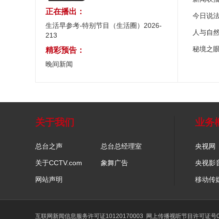
正在播出：
今日说
生活早参考-特别节目（生活圈）2026-
人与自
213
秘境之
精彩预告：
晚间新闻
关于我们
业务
总台之声
总台总经理室
央视网
关于CCTV.com
象舞广告
央视影
网站声明
移动传
互联网新闻信息服务许可证10120170003
网上传播视听节目许可证号01