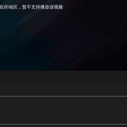
在的地区，暂不支持播放该视频
央博
非遗
文化
旅游
科普
健康
乐龄
阅读
云起
超级工厂
智敬中国
全民健康
颜选攻略
海洋
热播榜
总台企业白名单