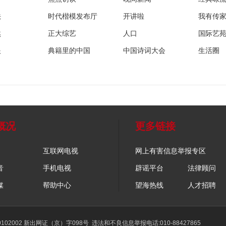
法
时代楷模发布厅
开讲啦
我有传
然
正大综艺
人口
国际艺
眼
典籍里的中国
中国诗词大会
生活圈
概况
更多链接
互联网电视
网上有害信息举报专区
音
手机电视
辟谣平台
法律顾问
媒
帮助中心
望海热线
人才招聘
02002 新出网证（京）字098号
违法和不良信息举报电话:010-88427865