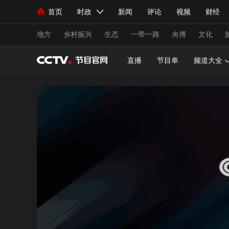
首页
时政
新闻
评论
视频
财经
人民领袖习近平
直播
海外频道
片库
iPanda
栏目大全
联播+
English
中国领导人
节目单
Монгол
听音
央视快评
微视频
习
地方
乡村振兴
生态
一带一路
央博
文化
直播
节目单
频道大全
总台春晚
网络春晚
共产党员网
秧纪录
新闻
国内
国际
评论
经济
军事
人民领袖习近平
联播+
热解读
天天学习
视频
小央视频
小央直播
直播中国
熊猫
现场
前线
比划
快看
蓝海中国
新兵
体育
直播
竞猜
2026年世界杯
2026
VIP会员
CCTV奥林匹克频道
生活体育大会