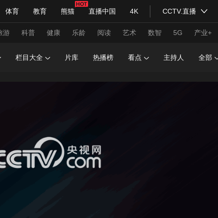
体育
教育
熊猫
直播中国
4K
CCTV.直播
式妙语
主持人
下载央视影音
热解读
天天学习
旅游
科普
健康
乐龄
阅读
艺术
数智
5G
产业+
栏目大全
片库
热播榜
看点
主持人
全部
纪录片网
国家大剧院
大型活动
科技
法治
文娱
人物
公益
图片
习式妙语
央视快评
央视网评
光华锐评
锋面
频道
VR/AR
4K专区
全景新闻
请入列
人生第一次
人生第二次
年冬奥会
CBA
NBA
中超
国足
国际足球
网球
综
体育江湖
文化体育
冰雪道路
足球道路