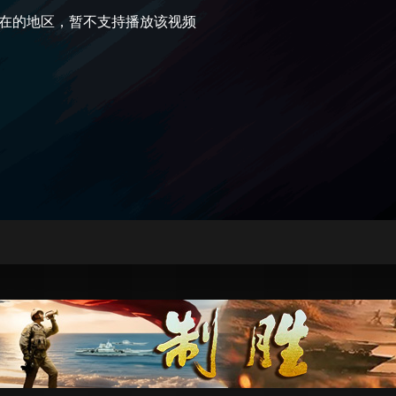
在的地区，暂不支持播放该视频
央博
非遗
文化
旅游
科普
健康
乐龄
阅读
云起
超级工厂
智敬中国
全民健康
颜选攻略
海洋
热播榜
总台企业白名单