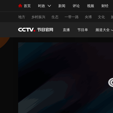
首页
时政
新闻
评论
视频
财经
人民领袖习近平
直播
海外频道
片库
iPanda
栏目大全
联播+
English
中国领导人
节目单
Монгол
听音
央视快评
微视频
习
地方
乡村振兴
生态
一带一路
央博
文化
直播
节目单
频道大全
总台春晚
网络春晚
共产党员网
秧纪录
新闻
国内
国际
评论
经济
军事
人民领袖习近平
联播+
热解读
天天学习
视频
小央视频
小央直播
直播中国
熊猫
现场
前线
比划
快看
蓝海中国
新兵
体育
直播
竞猜
2026年世界杯
2026
VIP会员
CCTV奥林匹克频道
生活体育大会