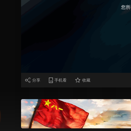
您所
财经
教育
乡村振兴
生态环境
一带一路
大国智造
大国展会
大国保险
云顶对话
CCTV.节目官网
直播
节目单
栏目
片库
分享
手机看
收藏