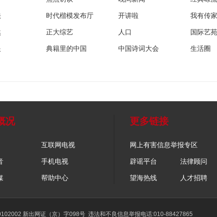
法
时代楷模发布厅
开讲啦
我有传
然
正大综艺
人口
国际艺
眼
典籍里的中国
中国诗词大会
生活圈
概况
更多链接
互联网电视
网上有害信息举报专区
音
手机电视
辟谣平台
法律顾问
媒
帮助中心
望海热线
人才招聘
02002 新出网证（京）字098号
违法和不良信息举报电话:010-88427865