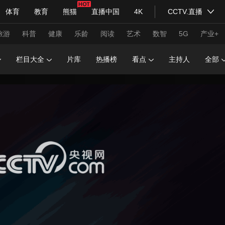
体育
教育
熊猫
直播中国
4K
CCTV.直播
式妙语
主持人
下载央视影音
热解读
天天学习
旅游
科普
健康
乐龄
阅读
艺术
数智
5G
产业+
栏目大全
片库
热播榜
看点
主持人
全部
纪录片网
国家大剧院
大型活动
科技
法治
文娱
人物
公益
图片
习式妙语
央视快评
央视网评
光华锐评
锋面
频道
VR/AR
4K专区
全景新闻
请入列
人生第一次
人生第二次
年冬奥会
CBA
NBA
中超
国足
国际足球
网球
综
体育江湖
文化体育
冰雪道路
足球道路