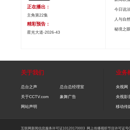
正在播出：
今日说
主角第22集
人与自
精彩预告：
秘境之
星光大道-2026-43
关于我们
业务
总台之声
总台总经理室
央视网
关于CCTV.com
象舞广告
央视影
网站声明
移动传
互联网新闻信息服务许可证10120170003
网上传播视听节目许可证号01