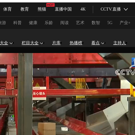
体育
教育
熊猫
直播中国
4K
CCTV.直播
式妙语
主持人
下载央视影音
热解读
天天学习
旅游
科普
健康
乐龄
阅读
艺术
数智
5G
产业+
纪录片网
国家大剧院
大型活动
大全
栏目大全
片库
热播榜
看点
主持人
科技
法治
文娱
人物
公益
图片
习式妙语
央视快评
央视网评
光华锐评
锋面
频道
VR/AR
4K专区
全景新闻
请入列
人生第一次
人生第二次
冬奥会
CBA
NBA
中超
国足
国际足球
网球
综
体育江湖
文化体育
冰雪道路
足球道路