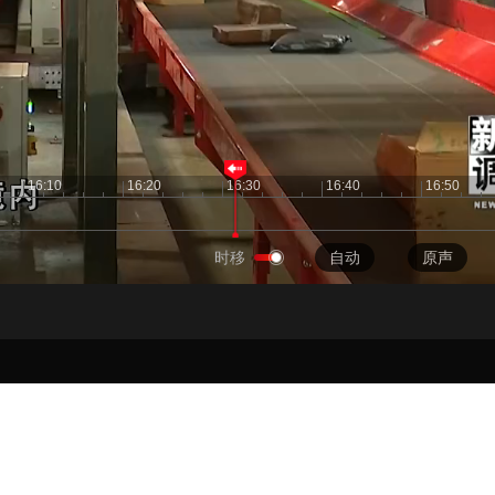
央博
非遗
文化
旅游
科普
健康
乐龄
阅读
云起
超级工厂
智敬中国
全民健康
颜选攻略
海洋
16:10
16:20
16:30
16:40
16:50
热播榜
总台企业白名单
时移
自动
原声