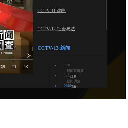
艺术
汽车
数智
5G
产业+
CCTV-11 戏曲
时尚
天气
才艺
网展
央央好物
CCTV-12 社会与法
CCTV-13 新闻
17:00
17:10
17:20
17:30
17:40
05:00
新闻直播间
05:12
回看
新闻调查
06:00
回看
朝闻天下
09:00
直播中
新闻直播间
09:12
新闻周刊
查看完整节目单