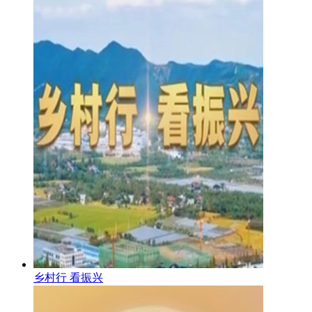
乡村行 看振兴