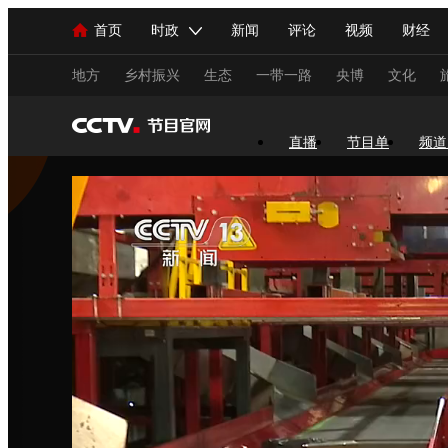
首页
时政
新闻
评论
视频
财经
人民领袖习近平
直播
海外频道
片库
iPanda
栏目大全
联播+
English
中国领导人
节目单
Монгол
听音
央视快评
微视频
习
地方
乡村振兴
生态
一带一路
央博
文化
总台春晚
网络春晚
共产党员网
秧纪录
直播
节目单
频道
新闻
国内
国际
评论
经济
军事
人民领袖习近平
联播+
热解读
天天学习
视频
小央视频
小央直播
直播中国
熊猫
现场
前线
比划
快看
蓝海中国
新兵
体育
直播
竞猜
2026年世界杯
2026年
VIP会员
CCTV奥林匹克频道
生活体育大会