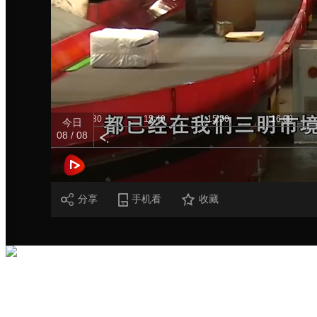
财经
教育
乡村振兴
生态环境
一带一路
大国智造
大国展会
大国保险
云顶对话
15:20
15:30
15:40
15:50
16:00
今日
08 / 08
24小时
CCTV.节目官网
直播
节目单
栏目
片库
分享
手机看
收藏