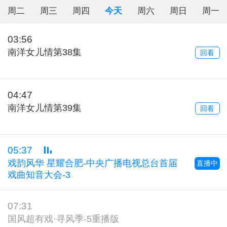
周二
周三
周四
今天
周六
周日
周一
03:56
南洋女儿情第38集
回看
04:47
南洋女儿情第39集
回看
05:37
戏韵风华 星耀合肥-中央广播电视总台首届
直播中
戏曲知音大会-3
07:31
国风超有戏·寻风季-5重播版