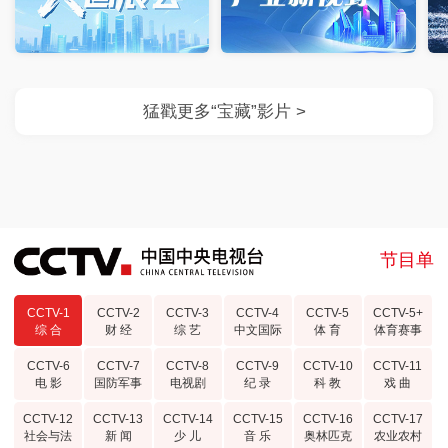
节目单
CCTV-1
CCTV-2
CCTV-3
CCTV-4
CCTV-5
CCTV-5+
综 合
财 经
综 艺
中文国际
体 育
体育赛事
CCTV-6
CCTV-7
CCTV-8
CCTV-9
CCTV-10
CCTV-11
电 影
国防军事
电视剧
纪 录
科 教
戏 曲
CCTV-12
CCTV-13
CCTV-14
CCTV-15
CCTV-16
CCTV-17
社会与法
新 闻
少 儿
音 乐
奥林匹克
农业农村