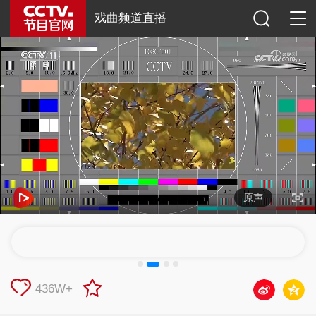
戏曲频道直播
原声
436W+