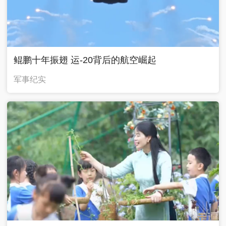
鲲鹏十年振翅 运-20背后的航空崛起
军事纪实