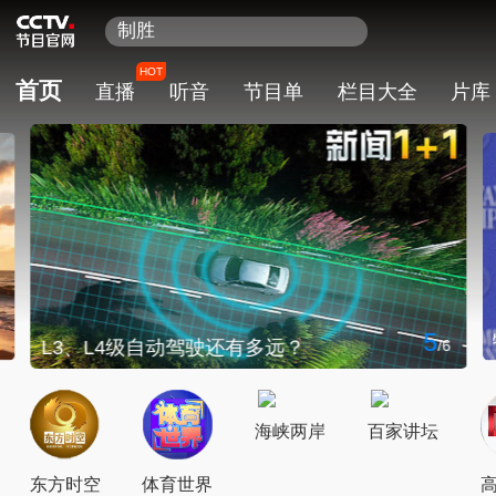
熊出没
今日说法
HOT
首页
直播
听音
节目单
栏目大全
片库
百家讲坛
天网
新闻联播
制胜
5
6
/
6
特朗普：伊朗反悔将遭猛击！
/
6
海峡两岸
百家讲坛
东方时空
体育世界