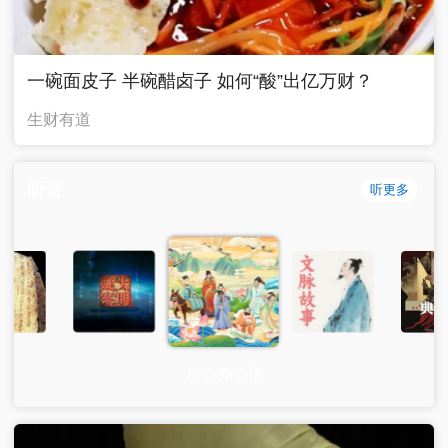
一碗面皮子 半碗醋卤子 如何“酸”出亿万财？
生财有道
听音
听更多
八仙神仙谱