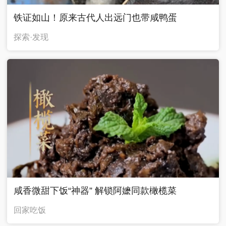
铁证如山！原来古代人出远门也带咸鸭蛋
探索·发现
咸香微甜下饭“神器” 解锁阿嬷同款橄榄菜
回家吃饭