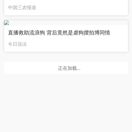
中国三农报道
直播救助流浪狗 背后竟然是虐狗摆拍博同情
今日说法
广告
正在加载...
节目单
CCTV-1
CCTV-2
CCTV-3
CCTV-4
CCTV-5
CCTV-5+
综 合
财 经
综 艺
中文国际
体 育
体育赛事
CCTV-6
CCTV-7
CCTV-8
CCTV-9
CCTV-10
CCTV-11
电 影
国防军事
电视剧
纪 录
科 教
戏 曲