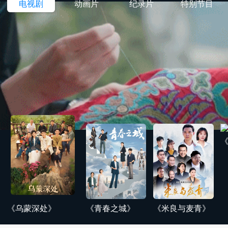
电视剧
动画片
纪录片
特别节目
《乌蒙深处》
《青春之城》
《米良与麦青》