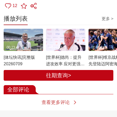
12
播放列表
更多 >
00:23:47
00:01:03
00:03:24
[体坛快讯]完整版
[世界杯]德尚：提升
[世界杯]维京战
20260709
进攻效率 应对更强对
先登陆迈阿密
手
往期查询>
全部评论
查看更多评论