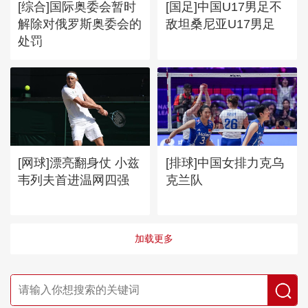
[综合]国际奥委会暂时
[国足]中国U17男足不
解除对俄罗斯奥委会的
敌坦桑尼亚U17男足
处罚
[网球]漂亮翻身仗 小兹
[排球]中国女排力克乌
韦列夫首进温网四强
克兰队
加载更多