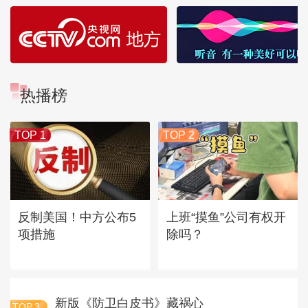
热播榜
TOP 1
TOP 2
反制美国！中方公布5
上班“摸鱼”公司有权开
项措施
除吗？
新版《防卫白皮书》藏祸心
TOP
3