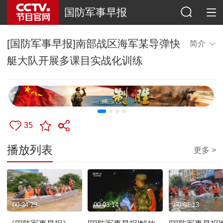
国防军事早报
[国防军事早报]南部战区海军某导弹快
简介
艇大队开展多课目实战化训练
35
播放列表
更多 >
00:24:23
00:03:14
00:01:13