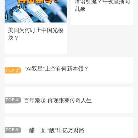
暗语引流？午夜直播间
乱象
美国为何盯上中国光模
块？
“AI双星”上空有何新本领？
TOP
3
百年潮起 再现张謇传奇人生
TOP
4
一醋一面 “酸”出亿万财路
TOP
5