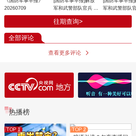
《国防军事早报》
[国防军事早报]解放
[国防军事早报]
20260709
军和武警部队官兵 民
军和武警部队官
兵全力投入抢险救援
兵全力投入抢
往期查询>
广西贵港 官兵昼夜坚
广西南宁 武警
守江堤一线 冒雨封堵
点位开展抢险
全部评论
管涌险情
作
查看更多评论
热播榜
TOP 1
TOP 2