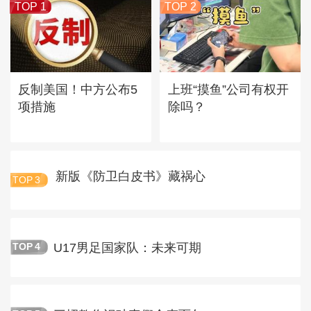
TOP 1
TOP 2
反制美国！中方公布5
上班“摸鱼”公司有权开
项措施
除吗？
新版《防卫白皮书》藏祸心
TOP
3
U17男足国家队：未来可期
TOP
4