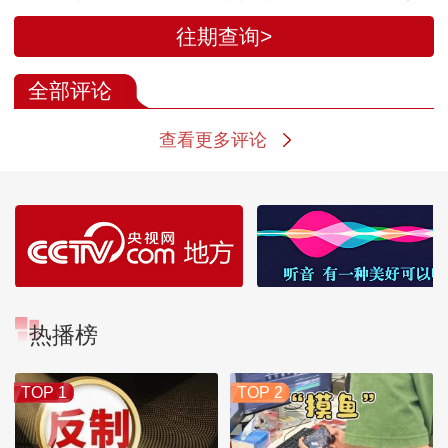
涨1.0% PPI同比涨
门印发实施意见 加快
告》更新报告 I
往期查询>
4.1%
推进“人工智能+人
幅下调今年世
社”应用发展
增长预期
全部评论
查看更多评论
热播榜
TOP 1
TOP 2