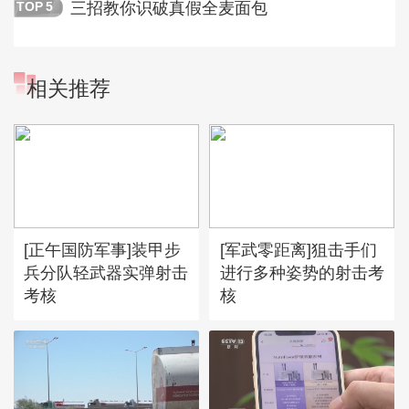
三招教你识破真假全麦面包
TOP
5
相关推荐
[正午国防军事]装甲步
[军武零距离]狙击手们
兵分队轻武器实弹射击
进行多种姿势的射击考
考核
核