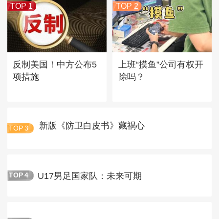
TOP 1
TOP 2
反制美国！中方公布5
上班“摸鱼”公司有权开
项措施
除吗？
新版《防卫白皮书》藏祸心
TOP
3
U17男足国家队：未来可期
TOP
4