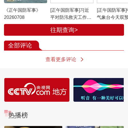
《正午国防军事》
[正午国防军事]习近
[正午国防军事]
20260708
平对防汛救灾工作作
气象台今天双
出重要指示强调 要全
发 广西南部广
往期查询>
力组织抢险救援、伤
部等地有大暴
员救治、群众安置 扎
全部评论
实做好防灾救灾各项
工作 确保人民群众生
查看更多评论
命财产安全 李强作出
批示
热播榜