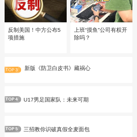
反制美国！中方公布5
上班“摸鱼”公司有权开
项措施
除吗？
新版《防卫白皮书》藏祸心
TOP
3
U17男足国家队：未来可期
TOP
4
三招教你识破真假全麦面包
TOP
5