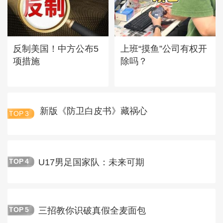
反制美国！中方公布5
上班“摸鱼”公司有权开
项措施
除吗？
新版《防卫白皮书》藏祸心
TOP
3
U17男足国家队：未来可期
TOP
4
三招教你识破真假全麦面包
TOP
5