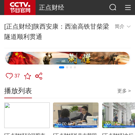
正点财经
[正点财经]陕西安康：西渝高铁甘柴梁
简介
隧道顺利贯通
37
播放列表
更多 >
00:00:22
00:00:44
00:01:52