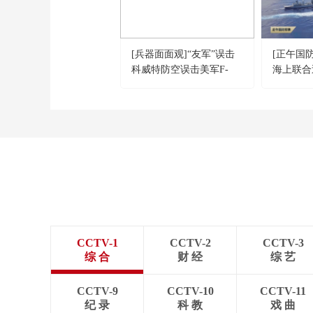
[兵器面面观]“友军”误击
[正午国
科威特防空误击美军F-
海上联合
15E
方舰艇编
拉迪沃斯
CCTV-1
CCTV-2
CCTV-3
综 合
财 经
综 艺
CCTV-9
CCTV-10
CCTV-11
纪 录
科 教
戏 曲