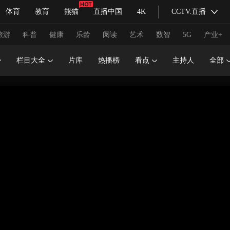
体育
教育
熊猫
直播中国
4K
CCTV.直播
式妙语
主持人
下载央视影音
热解读
天天学习
旅游
科普
健康
乐龄
阅读
艺术
数智
5G
产业+
栏目大全
片库
热播榜
看点
主持人
全部
纪录片网
国家大剧院
大型活动
科技
法治
文娱
人物
公益
图片
习式妙语
央视快评
央视网评
光华锐评
锋面
频道
VR/AR
4K专区
全景新闻
请入列
人生第一次
人生第二次
冬奥会
CBA
NBA
中超
国足
国际足球
网球
综
体育江湖
文化体育
冰雪道路
足球道路