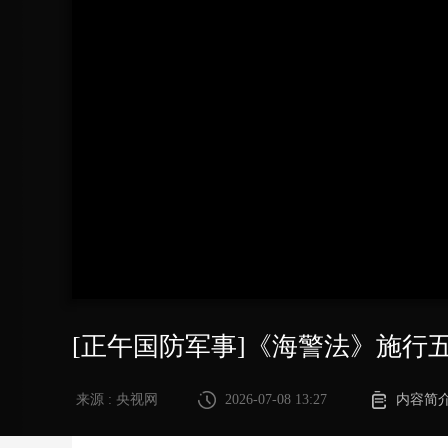
财经
教育
乡村振兴
生态环境
一带一路
大国智造
大国展会
大国保险
云顶对话
CCTV.节目官网
直播
节目单
栏目
片库
[正午国防军事]《海警法》施行
来源 : 央视网
2026-07-08 13:27
内容简