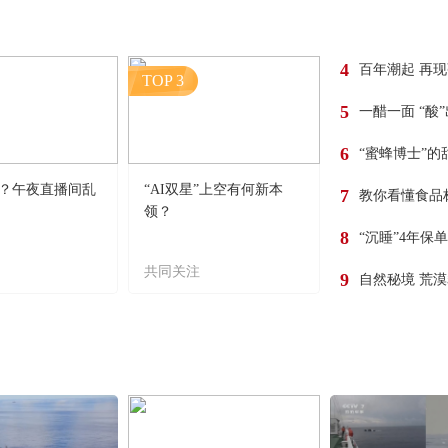
4
百年潮起 再
TOP 3
5
一醋一面 “酸
6
“蜜蜂博士”的
？午夜直播间乱
“AI双星”上空有何新本
7
教你看懂食品
领？
8
“沉睡”4年保
共同关注
9
自然秘境 荒