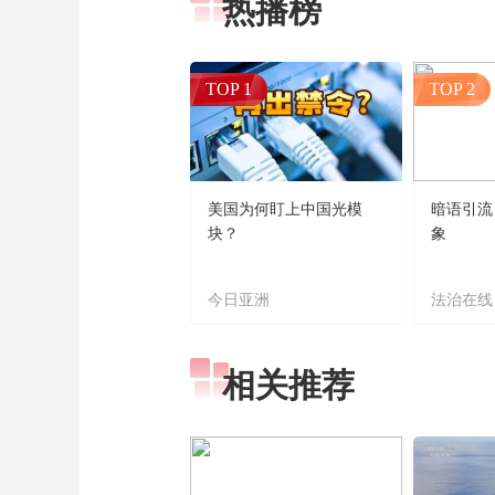
热播榜
TOP 1
TOP 2
美国为何盯上中国光模
暗语引流
块？
象
今日亚洲
法治在线
相关推荐