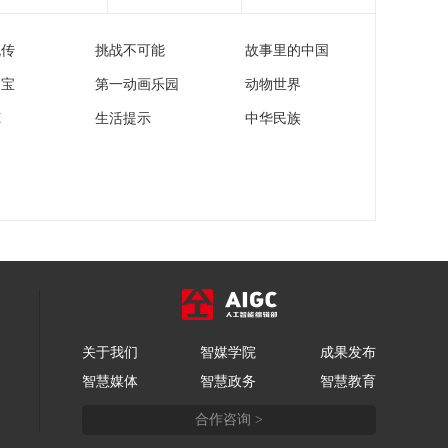
[正午国防军事]2025年
度国家科学技术奖今
流传
挑战不可能
故事里的中国
天揭晓 陈立泉 贲德获
00:00:47
国家最高科学技术奖
家宝
第一动画乐园
动物世界
[正午国防军事]《海警
法》施行五周年集中
苑
生活提示
中华民族
宣传周活动启动 逐梦
00:00:57
蔚蓝 海警有约！三艘
[正午国防军事]复杂海
海警舰艇抵津
况 模拟打击多类型目
标 海上战斗射击考核
00:01:53
锤炼两栖装甲装备实
战效能
关于我们
智媒学院
成果发布
智慧媒体
智慧政务
智慧教育
合作咨询 >