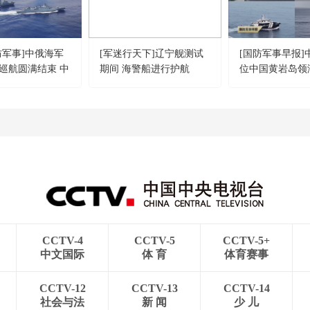
防军事]中俄海军
[军迷行天下]辽宁舰测试
[国防军事早报]
巡航圆满结束 中
期间 海警船进行护航
位中国黄岩岛领
队抵达俄罗斯符
区域执法巡查
托克港
CCTV-4
CCTV-5
CCTV-5+
中文国际
体 育
体育赛事
CCTV-12
CCTV-13
CCTV-14
社会与法
新 闻
少 儿