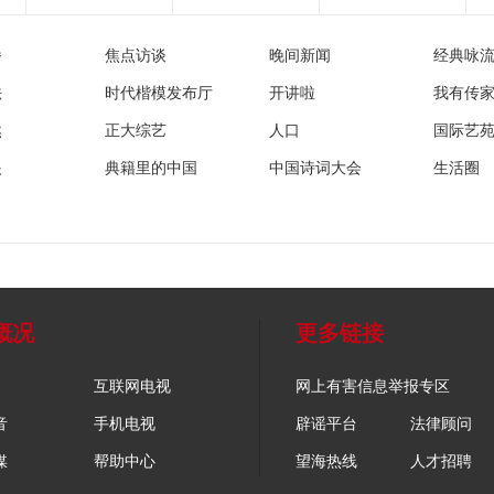
播
焦点访谈
晚间新闻
经典咏
法
时代楷模发布厅
开讲啦
我有传
然
正大综艺
人口
国际艺
眼
典籍里的中国
中国诗词大会
生活圈
概况
更多链接
互联网电视
网上有害信息举报专区
音
手机电视
辟谣平台
法律顾问
媒
帮助中心
望海热线
人才招聘