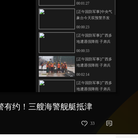
重要指示强调 要全力
00:01:27
组织抢险救援、伤员
艺术
汽车
数智
5G
产业+
[正午国防军事]中央气
救治、群众安置 扎实
象台今天双预警齐发
做好防灾救灾各项工
时尚
天气
才艺
网展
央央好物
广西南部广东西南部
作 确保人民群众生命
00:00:23
等地有大暴雨
财产安全 李强作出批
[正午国防军事]广西多
示
地遭遇强降雨 子弟兵
闻“汛”而动
00:00:33
[正午国防军事]广西多
地遭遇强降雨 子弟兵
闻“汛”而动 广西横州
00:02:14
武警广西总队南宁支
[正午国防军事]广西多
队官兵救援进行中
地遭遇强降雨 子弟兵
闻“汛”而动 广西贵港
00:01:35
武警官兵昼夜奋战坚
海警有约！三艘海警舰艇抵津
[正午国防军事]广西多
守防汛一线
地遭遇强降雨 子弟兵
闻“汛”而动 广西贵港
00:01:32
33
官兵夜巡郁江土堤 拉
[正午国防军事]甘肃陇
网式排查迎战洪峰
南宕昌县南河镇任藏