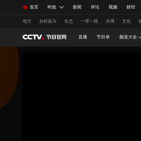
首页
时政
新闻
评论
视频
财经
人民领袖习近平
直播
海外频道
片库
iPanda
栏目大全
联播+
English
中国领导人
节目单
Монгол
听音
央视快评
微视频
习
地方
乡村振兴
生态
一带一路
央博
文化
直播
节目单
频道大全
总台春晚
网络春晚
共产党员网
秧纪录
新闻
国内
国际
评论
经济
军事
人民领袖习近平
联播+
热解读
天天学习
视频
小央视频
小央直播
直播中国
熊猫
现场
前线
比划
快看
蓝海中国
新兵
体育
直播
竞猜
2026年世界杯
2026年
VIP会员
CCTV奥林匹克频道
生活体育大会