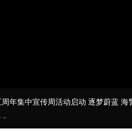
央博
非遗
文化
旅游
科普
健康
乐龄
阅读
云起
超级工厂
智敬中国
全民健康
颜选攻略
海洋
热播榜
总台企业白名单
五周年集中宣传周活动启动 逐梦蔚蓝 
介