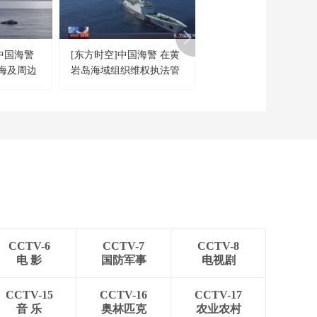
[正午国防军事]伊朗总
统佩泽希齐扬紧急回
国
00:00:45
中国海警
[东方时空]中国海警 在黄
《军事制高点》 202011
[正午国防军事]英国海
海及周边
岩岛海域组织维权执法管
大选倒计时 美国还有哪
上贸易行动办公室发
布通报称 24小时内三
控演练
不能说的秘密？
00:01:03
艘船只在霍尔木兹海
[正午国防军事]卫星图
峡遇袭
像显示美军“林肯”号航
母驶离阿曼湾
00:00:16
[正午国防军事]意大利
外交部：黎以将于下
周在罗马举行会谈
00:00:26
[正午国防军事]北约安
卡拉峰会开幕 与会方
CCTV-6
CCTV-7
CCTV-8
分歧重重
00:01:59
电 影
国防军事
电视剧
[正午国防军事]特朗普
再次称格陵兰岛“应由
CCTV-15
CCTV-16
CCTV-17
美国控制”
音 乐
奥林匹克
农业农村
00:00:54