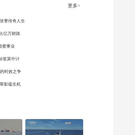
当局举办所谓“防卫韧
态
更多>
性”演习 国务院台办：
00:01:10
搞再多演习都是装腔
[正午国防军事]《菲律
现张謇传奇人生
作势 徒劳无功
宾南海领土主张的历
史法理批判》报告发
”出亿万财路
00:00:33
布 菲意图突破领土边
[正午国防军事]美军称
界 不具备历史法理基
甜蜜事业
再次对伊朗发动打击
础
00:01:12
标签莫中计
[正午国防军事]伊朗武
单的时效之争
装部队称将坚决回应
美方袭击
00:00:24
漠翠影蕴生机
[正午国防军事]伊媒：
伊斯兰革命卫队击落
一架美军MQ-9型“死
00:00:09
神”无人机
[正午国防军事]伊朗议
长斥美五项“违约”行为
00:00:33