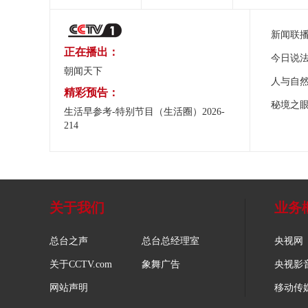
新闻联
正在播出：
今日说
朝闻天下
人与自
精彩预告：
秘境之
生活早参考-特别节目（生活圈）2026-
214
关于我们
业务
总台之声
总台总经理室
央视网
关于CCTV.com
象舞广告
央视影
网站声明
移动传