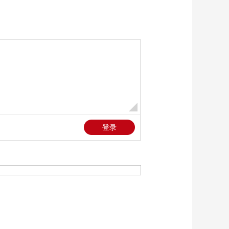
村山体滑坡 子弟兵开
00:00:41
展群众转移 道路清障
[正午国防军事]中国海
等工作
军成功组织潜射战略
导弹试射 国防部：年
00:01:10
度军事训练例行安排
[正午国防军事]中国海
符合国际法和国际惯
军成功组织潜射战略
例
导弹试射 外交部：有
00:00:49
关国家没有必要过度
[正午国防军事]民进党
解读
当局对海军发射战略
导弹过度反应 国务院
00:01:05
台办：充分暴露其
[正午国防军事]国务院
谋“独”挑衅的色厉内荏
台办回应台海巡部门
涉大陆海警言论 民进
00:01:07
党当局胆敢挑衅滋事
[正午国防军事]国务院
必须承担由此引发的
台办回应“美国在台协
一切后果
会”所谓“蜂巢”言论 谷
00:01:47
立言讲话违背了特朗
[正午国防军事]民进党
普总统所作的严肃表