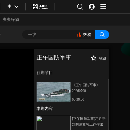
中
央央好物
热榜
正午国防军事
收藏
[正午国防军事]
正在播放
《海警法》施行五周年集中宣
往期节目
传周活动启动 逐梦蔚蓝 海警有
约！三艘海警舰艇抵津
《正午国防军事》
20260708
00:30:00
本期内容
合体育
亚冬会
[正午国防军事]习近平
对防汛救灾工作作出