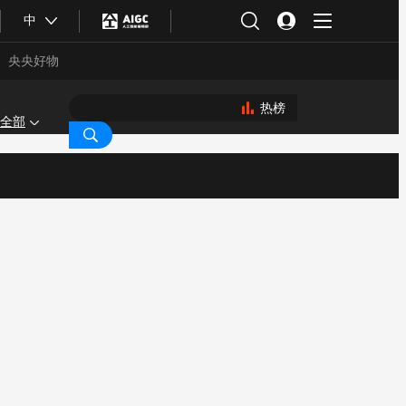
中
央央好物
热榜
全部
合体育
亚冬会