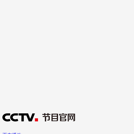
财经
教育
乡村振兴
生态环境
一带一路
大国智造
大国展会
大国保险
云顶对话
CCTV.节目官网
直播
节目单
栏目
片库