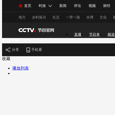
首页
时政
新闻
评论
视频
财经
人民领袖习近平
直播
海外频道
片库
iPanda
栏目大全
联播+
English
中国领导人
节目单
Монгол
听音
央视快评
微视频
习
地方
乡村振兴
生态
一带一路
央博
文化
直播
节目单
频道
总台春晚
网络春晚
共产党员网
秧纪录
节目官网
分享
手机看
新闻
国内
国际
评论
经济
军事
收藏
人民领袖习近平
联播+
热解读
天天学习
播放列表
视频
小央视频
小央直播
直播中国
熊猫
现场
前线
比划
快看
蓝海中国
新兵
体育
直播
竞猜
2026年世界杯
2026年
VIP会员
CCTV奥林匹克频道
生活体育大会