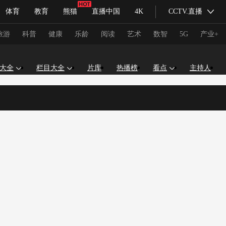
体育
教育
熊猫
直播中国
4K
CCTV.直播
式妙语
主持人
下载央视影音
热解读
天天学习
旅游
科普
健康
乐龄
阅读
艺术
数智
5G
产业+
大全
栏目大全
片库
热播榜
看点
主持人
纪录片网
国家大剧院
大型活动
科技
法治
文娱
人物
公益
图片
习式妙语
央视快评
央视网评
光华锐评
锋面
频道
VR/AR
4K专区
全景新闻
请入列
人生第一次
人生第二次
冬奥会
CBA
NBA
中超
国足
国际足球
网球
综
体育江湖
文化体育
冰雪道路
足球道路