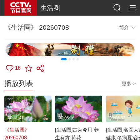
生活圈
《生活圈》 20260708
简介
16
播放列表
更多 >
00:41:41
00:08:16
00:06:37
《生活圈》
[生活圈]古为今用 养
[生活圈]名医大
20260708
生有方 荷花
健康 冬病夏治