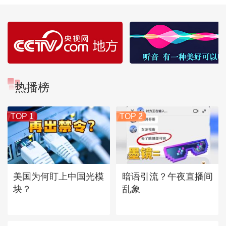
热播榜
TOP 1
TOP 2
美国为何盯上中国光模
暗语引流？午夜直播间
块？
乱象