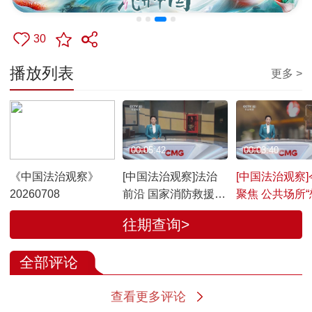
30
播放列表
更多 >
00:25:40
00:05:42
00:03:40
《中国法治观察》
[中国法治观察]法治
[中国法治观察]
20260708
前沿 国家消防救援局
聚焦 公共场所
对广东省医疗机构开
就播”？
往期查询>
展消防安全暗访暗查
全部评论
查看更多评论