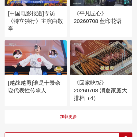
[中国电影报道]专访
《平凡匠心》
《特立独行》主演白敬
20260708 蓝印花语
亭
[越战越勇]谁是十景杂
《回家吃饭》
耍代表性传承人
20260708 消夏家庭大
排档（4）
加载更多