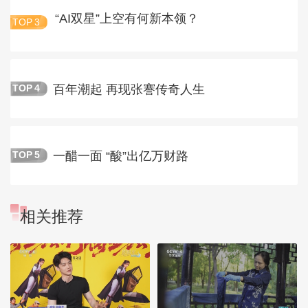
“AI双星”上空有何新本领？
TOP
3
百年潮起 再现张謇传奇人生
TOP
4
一醋一面 “酸”出亿万财路
TOP
5
相关推荐