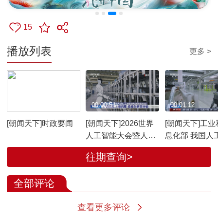
15
播放列表
更多 >
00:00:41
00:00:51
00:01:12
[朝闻天下]时政要闻
[朝闻天下]2026世界
[朝闻天下]工业
人工智能大会暨人工
息化部 我国人
智能全球治理高级别
产业加速发展
往期查询>
会议 17日将在上海启
幕 规模创新双突破
全部评论
查看更多评论