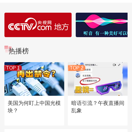
热播榜
TOP 1
TOP 2
美国为何盯上中国光模
暗语引流？午夜直播间
块？
乱象