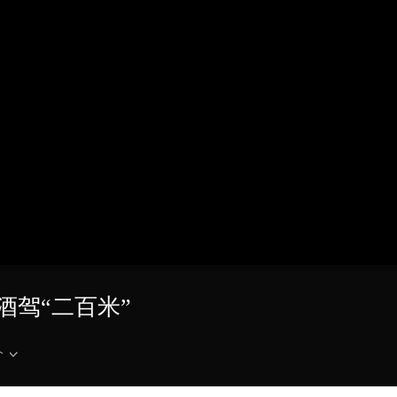
央博
非遗
文化
旅游
科普
健康
乐龄
阅读
云起
超级工厂
智敬中国
全民健康
颜选攻略
海洋
热播榜
总台企业白名单
 酒驾“二百米”
介