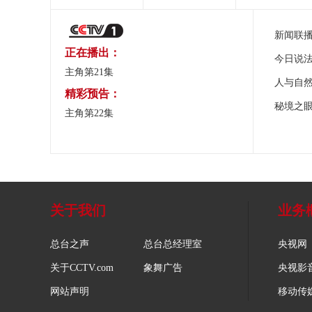
新闻联
正在播出：
今日说
主角第21集
人与自
精彩预告：
秘境之
主角第22集
关于我们
业务
总台之声
总台总经理室
央视网
关于CCTV.com
象舞广告
央视影
网站声明
移动传