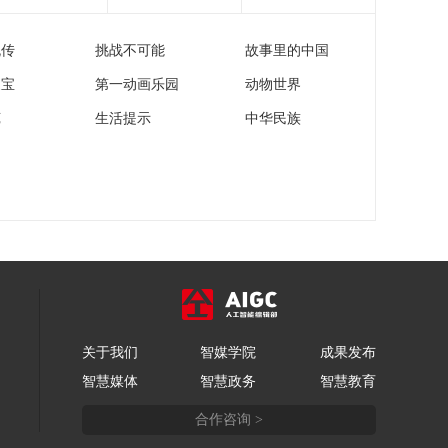
00:26:55
流传
挑战不可能
故事里的中国
《法律讲堂(生活版)》
20260705 赌徒夫妻走
家宝
第一动画乐园
动物世界
绝路
00:26:54
苑
生活提示
中华民族
《法律讲堂(生活版)》
20260704 母亲遗产引
纷争
00:26:54
《法律讲堂(生活版)》
20260703 创业遭算计
00:26:54
《法律讲堂(生活版)》
20260702 赛事版权守
权与拓界
00:26:59
关于我们
智媒学院
成果发布
《法律讲堂(生活版)》
智慧媒体
智慧政务
智慧教育
20260701 红娘要了天
价费
00:26:55
合作咨询 >