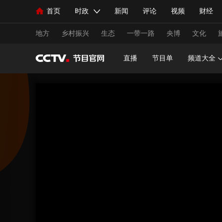
首页
时政
新闻
评论
视频
财经
人民领袖习近平
直播
海外频道
片库
iPanda
栏目大全
联播+
English
中国领导人
节目单
Монгол
听音
央视快评
微视频
习
地方
乡村振兴
生态
一带一路
央博
文化
直播
节目单
频道大全
总台春晚
网络春晚
共产党员网
秧纪录
新闻
国内
国际
评论
经济
军事
人民领袖习近平
联播+
热解读
天天学习
视频
小央视频
小央直播
直播中国
熊猫
现场
前线
比划
快看
蓝海中国
新兵
体育
直播
竞猜
2026年世界杯
2026年
VIP会员
CCTV奥林匹克频道
生活体育大会