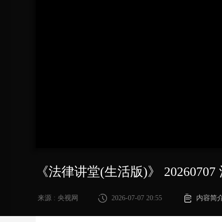
财经
教育
乡村振兴
生态环境
一带一路
大国智造
大国展会
大国保险
云顶对话
CCTV.节目官网
直播
节目单
栏目
片库
《法律讲堂(生活版)》 20260707
来源 : 央视网
2026-07-07 20:55
内容简