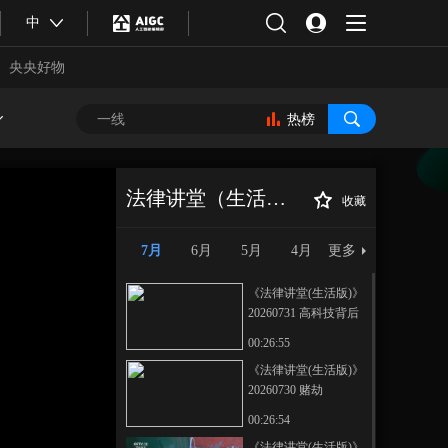
中
央央好物
热榜
法律讲堂（生活版）
收藏
《法律讲堂(生活
正在播放
版)》 20260707 酒驾“二百米”
7月
6月
5月
4月
更多
《法律讲堂(生活版)》
20260731 高科技背后
的黑手
00:26:55
《法律讲堂(生活版)》
20260730 赌劫
合体育
亚冬会
00:26:54
《法律讲堂(生活版)》