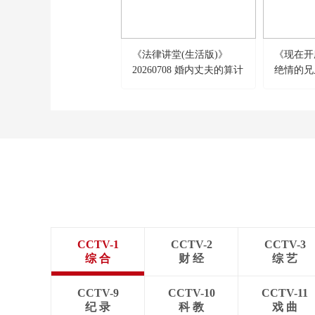
《法律讲堂(生活版)》
《现在开庭》
20260708 婚内丈夫的算计
绝情的兄
CCTV-1
CCTV-2
CCTV-3
综 合
财 经
综 艺
CCTV-9
CCTV-10
CCTV-11
纪 录
科 教
戏 曲