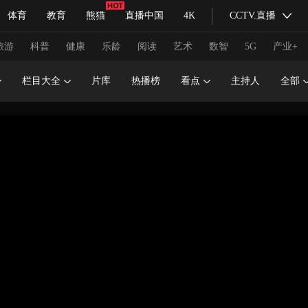
体育
教育
熊猫
直播中国
4K
CCTV.直播
式妙语
主持人
下载央视影音
热解读
天天学习
旅游
科普
健康
乐龄
阅读
艺术
数智
5G
产业+
栏目大全
片库
热播榜
看点
主持人
全部
纪录片网
国家大剧院
大型活动
科技
法治
文娱
人物
公益
图片
习式妙语
央视快评
央视网评
光华锐评
锋面
频道
VR/AR
4K专区
全景新闻
请入列
人生第一次
人生第二次
冬奥会
CBA
NBA
中超
国足
国际足球
网球
综
体育江湖
文化体育
冰雪道路
足球道路