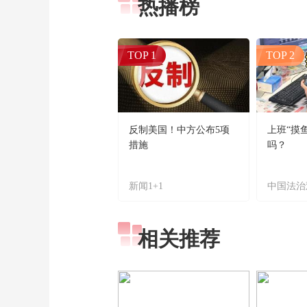
热播榜
TOP 1
TOP 2
反制美国！中方公布5项
上班“摸
措施
吗？
新闻1+1
中国法治
相关推荐