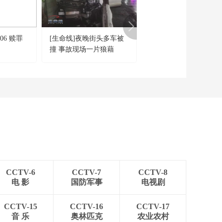
权（下）
00:26:59
《法律讲堂(生活版)》
20260711 护航赛事版
06 赎罪
[生命线]夜晚街头多车被
《现场》 20240106 醉
权（上）
00:26:37
撞 事故现场一片狼藉
的代价
《法律讲堂(生活版)》
20260710 踩“坑”的老
人
00:26:55
《法律讲堂(生活版)》
20260709 无法完成的
交易
00:26:55
《法律讲堂(生活版)》
20260708 婚内丈夫的
算计
00:26:54
CCTV-6
CCTV-7
CCTV-8
《法律讲堂(生活版)》
电 影
国防军事
电视剧
20260707 酒驾“二百
米”
00:26:54
CCTV-15
CCTV-16
CCTV-17
《法律讲堂(生活版)》
音 乐
奥林匹克
农业农村
20260706 夺命情债