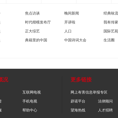
播
焦点访谈
晚间新闻
经典咏
法
时代楷模发布厅
开讲啦
我有传
然
正大综艺
人口
国际艺
眼
典籍里的中国
中国诗词大会
生活圈
概况
更多链接
互联网电视
网上有害信息举报专区
音
手机电视
辟谣平台
法律顾问
媒
帮助中心
望海热线
人才招聘