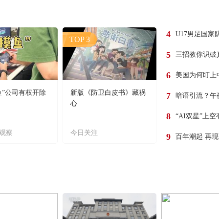
4
U17男足国家
TOP 3
5
三招教你识破
6
美国为何盯上
鱼”公司有权开除
新版《防卫白皮书》藏祸
7
暗语引流？午
心
8
“AI双星”上
观察
今日关注
9
百年潮起 再