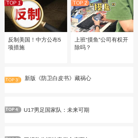
TOP 1
TOP 2
反制美国！中方公布5
上班“摸鱼”公司有权开
项措施
除吗？
新版《防卫白皮书》藏祸心
TOP
3
U17男足国家队：未来可期
TOP
4