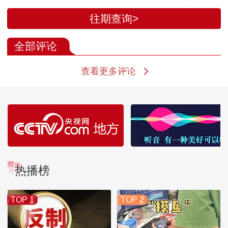
西横州 水库严重险情
西横州 六蓝水库
往期查询>
后 紧急抢修受灾村庄
表水库险情导
道路
村镇受灾
全部评论
查看更多评论
热播榜
TOP 1
TOP 2