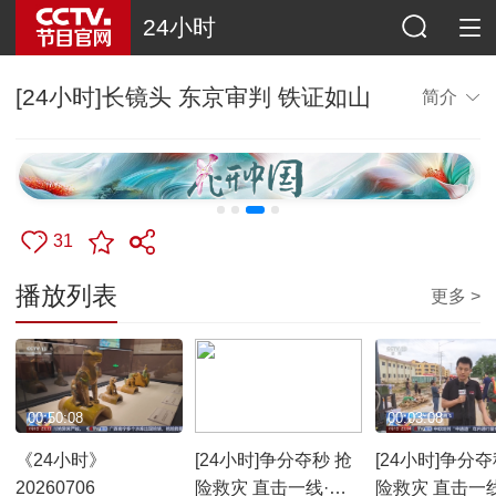
24小时
[24小时]长镜头 东京审判 铁证如山
简介
31
播放列表
更多 >
00:50:08
00:01:26
00:03:08
《24小时》
[24小时]争分夺秒 抢
[24小时]争分夺
20260706
险救灾 直击一线·广
险救灾 直击一