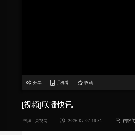
财经
教育
乡村振兴
生态环境
一带一路
大国智造
大国展会
大国保险
云顶对话
CCTV.节目官网
直播
节目单
栏目
片库
分享
手机看
收藏
[视频]联播快讯
来源 : 央视网
2026-07-07 19:31
内容