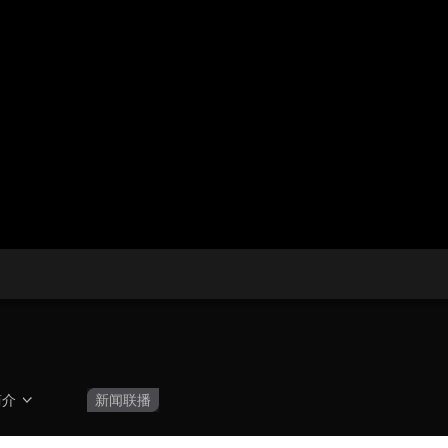
央博
非遗
文化
旅游
科普
健康
乐龄
阅读
云起
超级工厂
智敬中国
全民健康
颜选攻略
海洋
收视榜
总台企业白名单
简介
新闻联播