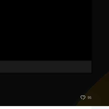
艺术
汽车
数智
5G
产业+
时尚
天气
才艺
网展
央央好物
95