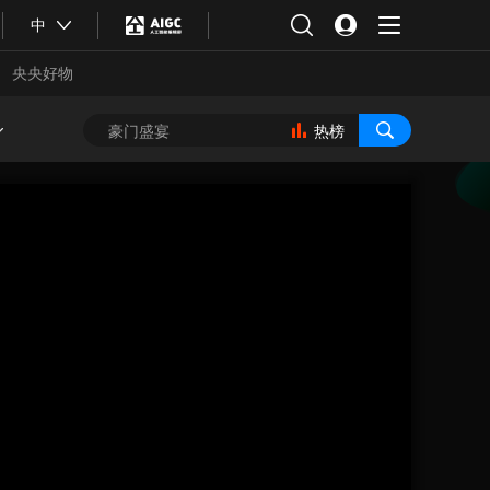
中
央央好物
热榜
合体育
亚冬会