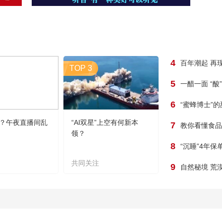
4
百年潮起 再
TOP 3
5
一醋一面 “酸
6
“蜜蜂博士”
？午夜直播间乱
“AI双星”上空有何新本
7
教你看懂食品
领？
8
“沉睡”4年
共同关注
9
自然秘境 荒