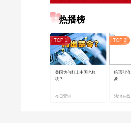
热播榜
TOP 1
TOP 2
美国为何盯上中国光模
暗语引流
块？
象
今日亚洲
法治在线