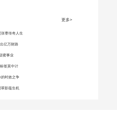
更多>
现张謇传奇人生
”出亿万财路
的甜蜜事业
标签莫中计
保单的时效之争
漠翠影蕴生机