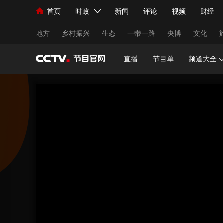
首页
时政
新闻
评论
视频
财经
人民领袖习近平
直播
海外频道
片库
iPanda
栏目大全
联播+
English
中国领导人
节目单
Монгол
听音
央视快评
微视频
习
地方
乡村振兴
生态
一带一路
央博
文化
直播
节目单
频道大全
总台春晚
网络春晚
共产党员网
秧纪录
新闻
国内
国际
评论
经济
军事
人民领袖习近平
联播+
热解读
天天学习
视频
小央视频
小央直播
直播中国
熊猫
现场
前线
比划
快看
蓝海中国
新兵
体育
直播
竞猜
2026年世界杯
2026
VIP会员
CCTV奥林匹克频道
生活体育大会