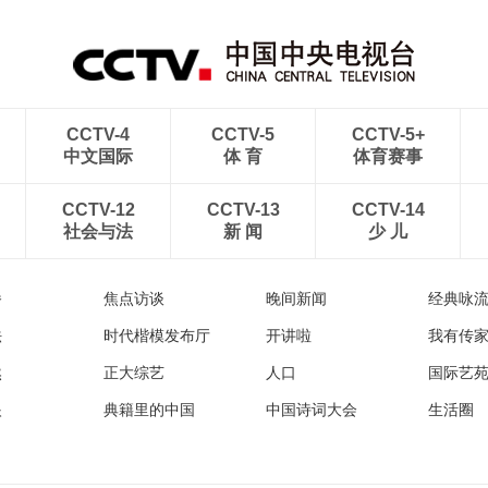
CCTV-4
CCTV-5
CCTV-5+
中文国际
体 育
体育赛事
CCTV-12
CCTV-13
CCTV-14
社会与法
新 闻
少 儿
播
焦点访谈
晚间新闻
经典咏
法
时代楷模发布厅
开讲啦
我有传
然
正大综艺
人口
国际艺
眼
典籍里的中国
中国诗词大会
生活圈