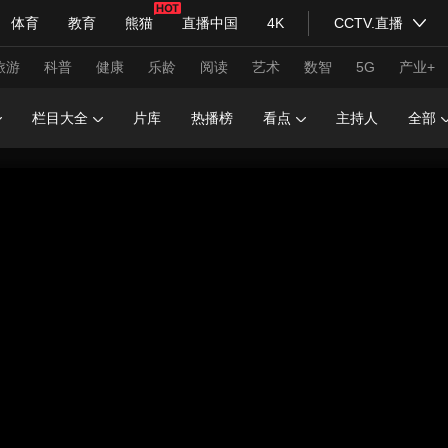
体育
教育
熊猫
直播中国
4K
CCTV.直播
式妙语
主持人
下载央视影音
热解读
天天学习
旅游
科普
健康
乐龄
阅读
艺术
数智
5G
产业+
栏目大全
片库
热播榜
看点
主持人
全部
纪录片网
国家大剧院
大型活动
科技
法治
文娱
人物
公益
图片
习式妙语
央视快评
央视网评
光华锐评
锋面
频道
VR/AR
4K专区
全景新闻
请入列
人生第一次
人生第二次
年冬奥会
CBA
NBA
中超
国足
国际足球
网球
综
体育江湖
文化体育
冰雪道路
足球道路