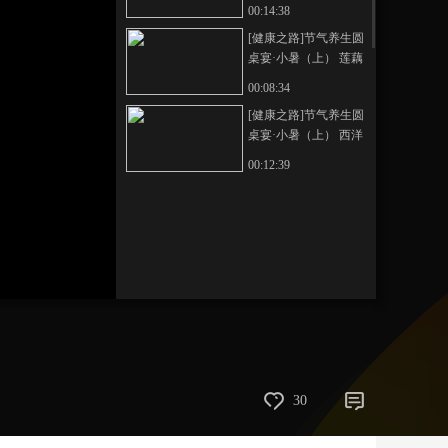
00:14:38
艺术
汽车
数智
5G
产业+
[健康之路]节气养生圆
桌宴·小暑（上） 莲藕
时尚
天气
才艺
网展
央央好物
马蹄
00:08:34
[健康之路]节气养生圆
桌宴·小暑（上） 西洋
参
00:12:39
30