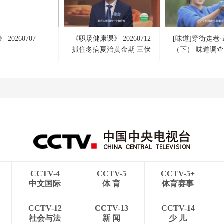
20260707
《职场健康课》 20260712
[味道]穿街走巷
抓住冬病夏治黄金期 三伏
（下） 味道调
养生全攻略
里找马蹄
CCTV-4
CCTV-5
CCTV-5+
中文国际
体 育
体育赛事
CCTV-12
CCTV-13
CCTV-14
社会与法
新 闻
少 儿