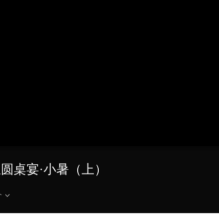
央博
非遗
文化
旅游
科普
健康
乐龄
阅读
云起
超级工厂
智敬中国
全民健康
颜选攻略
海洋
热播榜
总台企业白名单
养生圆桌宴·小暑（上）
介