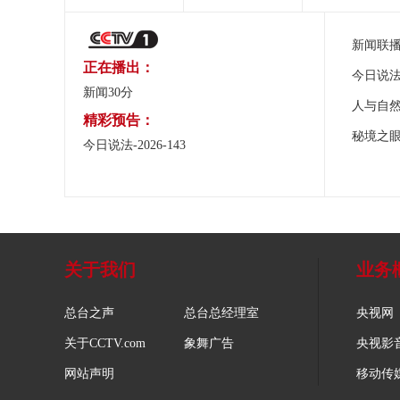
新闻联
正在播出：
今日说
新闻30分
人与自
精彩预告：
秘境之
今日说法-2026-143
关于我们
业务
总台之声
总台总经理室
央视网
关于CCTV.com
象舞广告
央视影
网站声明
移动传