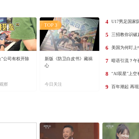
4
U17男足国家
TOP 3
5
三招教你识破
6
美国为何盯上
鱼”公司有权开除
新版《防卫白皮书》藏祸
7
暗语引流？午
心
8
“AI双星”上
观察
今日关注
9
百年潮起 再