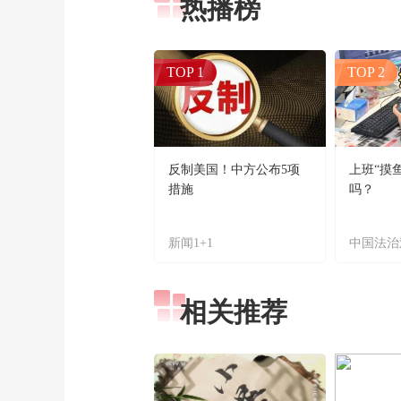
热播榜
TOP 1
TOP 2
反制美国！中方公布5项
上班“摸
措施
吗？
新闻1+1
中国法治
相关推荐