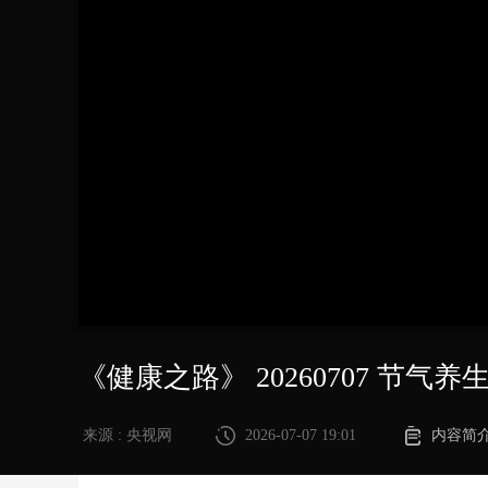
财经
教育
乡村振兴
生态环境
一带一路
大国智造
大国展会
大国保险
云顶对话
CCTV.节目官网
直播
节目单
栏目
片库
《健康之路》 20260707 节气
来源 : 央视网
2026-07-07 19:01
内容简