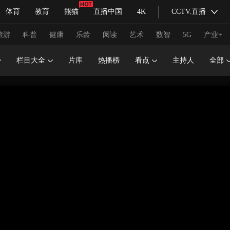
体育
教育
熊猫
直播中国
4K
CCTV.直播
式妙语
主持人
下载央视影音
热解读
天天学习
旅游
科普
健康
乐龄
阅读
艺术
数智
5G
产业+
栏目大全
片库
热播榜
看点
主持人
全部
纪录片网
国家大剧院
大型活动
科技
法治
文娱
人物
公益
图片
习式妙语
央视快评
央视网评
光华锐评
锋面
频道
VR/AR
4K专区
全景新闻
请入列
人生第一次
人生第二次
冬奥会
CBA
NBA
中超
国足
国际足球
网球
综
体育江湖
文化体育
冰雪道路
足球道路