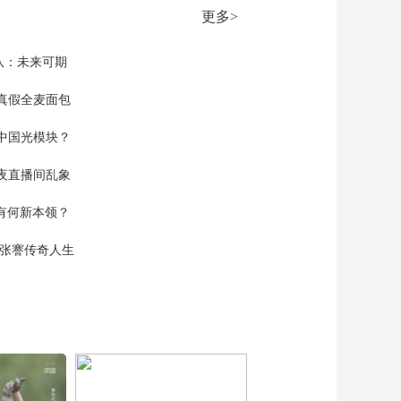
更多>
队：未来可期
真假全麦面包
中国光模块？
夜直播间乱象
空有何新本领？
现张謇传奇人生