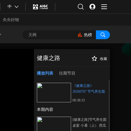
中
央央好物
热榜
健康之路
收藏
《健康之路》
正在播放
20260707 节气养生圆桌宴·小暑
播放列表
往期节目
（上）
《健康之路》
20260707 节气养生圆
桌宴·小暑（上）
00:38:33
本期内容
合体育
亚冬会
[健康之路]节气养生圆
桌宴·小暑（上） 西瓜