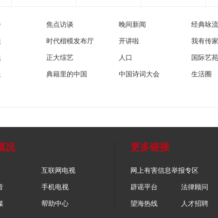
播
焦点访谈
晚间新闻
经典咏
法
时代楷模发布厅
开讲啦
我有传
然
正大综艺
人口
国际艺
眼
典籍里的中国
中国诗词大会
生活圈
概况
更多链接
互联网电视
网上有害信息举报专区
音
手机电视
辟谣平台
法律顾问
媒
帮助中心
望海热线
人才招聘