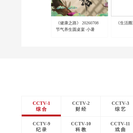
《健康之路》 20260708
《生活圈》 
节气养生圆桌宴·小暑
（下）
CCTV-1
CCTV-2
CCTV-3
综 合
财 经
综 艺
CCTV-9
CCTV-10
CCTV-11
纪 录
科 教
戏 曲