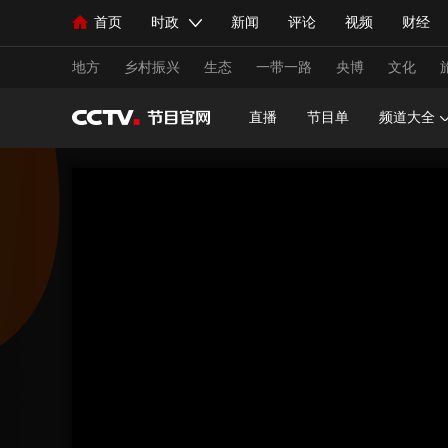
首页
时政
新闻
评论
视频
财经
人民领袖习近平
直播
海外频道
片库
iPanda
栏目大全
联播+
English
中国领导人
节目单
Монгол
听音
央视快评
微视频
习
地方
乡村振兴
生态
一带一路
央博
文化
直播
节目单
频道大全
总台春晚
网络春晚
共产党员网
秧纪录
新闻
国内
国际
评论
经济
军事
人民领袖习近平
联播+
热解读
天天学习
视频
小央视频
小央直播
直播中国
熊猫
现场
前线
比划
快看
蓝海中国
新兵
体育
直播
竞猜
2026年世界杯
2026年
VIP会员
CCTV奥林匹克频道
生活体育大会