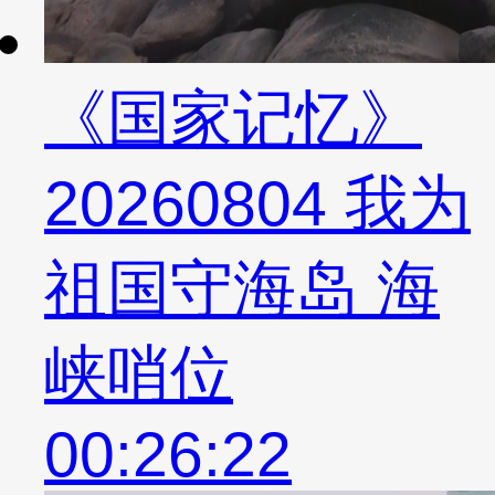
《国家记忆》
20260804 我为
祖国守海岛 海
峡哨位
00:26:22