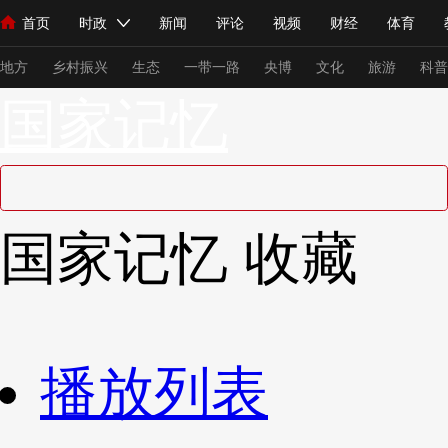
首页
时政
新闻
评论
视频
财经
体育
人民领袖习近平
直播
海外频道
片库
iPanda
栏目大全
联播+
English
中国领导人
节目单
Монгол
听音
央视快评
微视频
习式妙语
主持人
下
地方
乡村振兴
生态
一带一路
央博
文化
旅游
科普
国家记忆
总台春晚
网络春晚
共产党员网
秧纪录
纪录片网
新闻
国内
国际
评论
经济
军事
科技
法
国家记忆
收藏
人民领袖习近平
联播+
热解读
天天学习
习式妙语
视频
小央视频
小央直播
直播中国
熊猫频道
V
现场
前线
比划
快看
蓝海中国
新兵请入列
播放列表
体育
直播
竞猜
2026年世界杯
2026年冬奥会
VIP会员
CCTV奥林匹克频道
生活体育大会
体育江湖