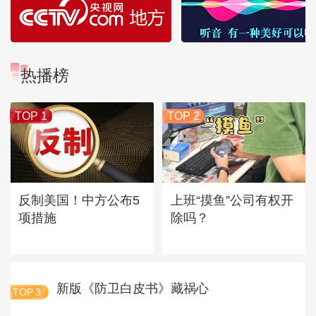
热播榜
TOP 1
TOP 2
反制美国！中方公布5
上班“摸鱼”公司有权开
项措施
除吗？
新版《防卫白皮书》藏祸心
TOP
3