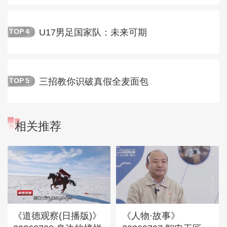
U17男足国家队：未来可期
TOP
4
三招教你识破真假全麦面包
TOP
5
相关推荐
《道德观察(日播版)》
《人物·故事》