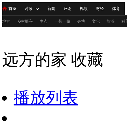
首页
时政
新闻
评论
视频
财经
体育
人民领袖习近平
直播
海外频道
片库
iPanda
栏目大全
联播+
English
中国领导人
节目单
Монгол
听音
央视快评
微视频
习式妙语
主持人
地方
乡村振兴
生态
一带一路
央博
文化
旅游
科
远方的家
总台春晚
网络春晚
共产党员网
秧纪录
纪录片网
远方的家
收藏
新闻
国内
国际
评论
经济
军事
科技
法
人民领袖习近平
联播+
热解读
天天学习
习式妙语
视频
小央视频
小央直播
直播中国
熊猫频道
V
播放列表
现场
前线
比划
快看
蓝海中国
新兵请入列
体育
直播
竞猜
2026年世界杯
2026年冬奥会
C
VIP会员
CCTV奥林匹克频道
生活体育大会
体育江湖