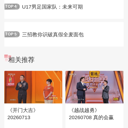
U17男足国家队：未来可期
TOP
4
三招教你识破真假全麦面包
TOP
5
相关推荐
《开门大吉》
《越战越勇》
20260713
20260708 真的会赢