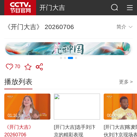
开门大吉
《开门大吉》 20260706
简介
70
播放列表
更多 >
01:16:59
00:28:18
00:00:16
《开门大吉》
[开门大吉]选手刘汴
[开门大吉]喀麦
20260706
京的精彩表现
伙刘汴京现场