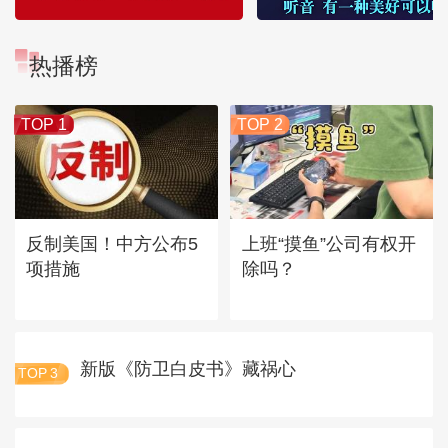
热播榜
TOP 1
TOP 2
反制美国！中方公布5
上班“摸鱼”公司有权开
项措施
除吗？
新版《防卫白皮书》藏祸心
TOP
3