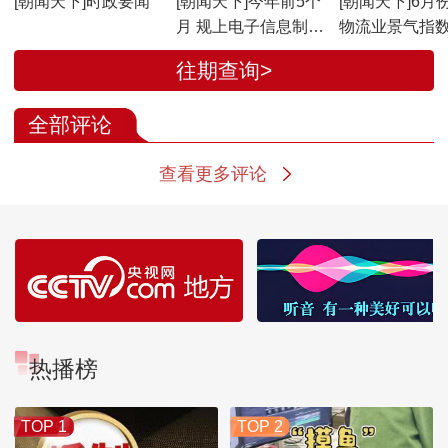
[朝闻天下]时政要闻
[朝闻天下]今年前5个
[朝闻天下]6月
月 规上电子信息制造
物流业景气指
业增加值同比增
50.6%
往期查询>
14.6%
全部评论
查看更多评论
热播榜
TOP 1
TOP 2