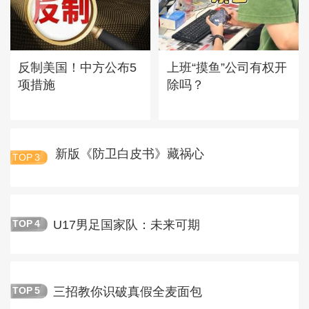
反制美国！中方公布5
上班“摸鱼”公司有权开
项措施
除吗？
新版《防卫白皮书》藏祸心
TOP
3
U17男足国家队：未来可期
TOP
4
三招教你识破真假全麦面包
TOP
5