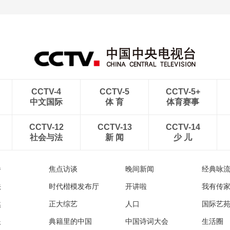
CCTV-4
CCTV-5
CCTV-5+
中文国际
体 育
体育赛事
CCTV-12
CCTV-13
CCTV-14
社会与法
新 闻
少 儿
播
焦点访谈
晚间新闻
经典咏
法
时代楷模发布厅
开讲啦
我有传
然
正大综艺
人口
国际艺
眼
典籍里的中国
中国诗词大会
生活圈