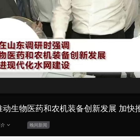
央博
非遗
文化
旅游
科普
健康
乐龄
阅读
云起
超级工厂
智敬中国
全民健康
颜选攻略
海洋
热播榜
总台企业白名单
 推动生物医药和农机装备创新发展 加快
简介
晚间新闻