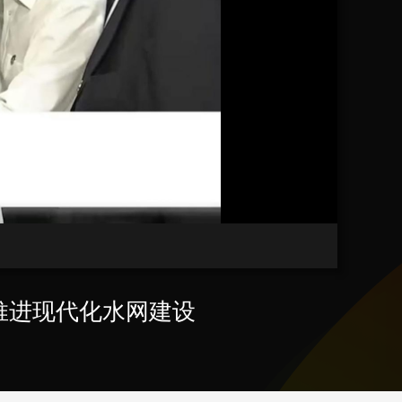
艺术
汽车
数智
5G
产业+
时尚
天气
才艺
网展
央央好物
推进现代化水网建设