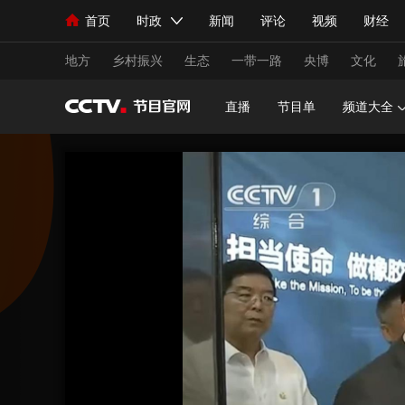
首页
时政
新闻
评论
视频
财经
人民领袖习近平
直播
海外频道
片库
iPanda
栏目大全
联播+
English
中国领导人
节目单
Монгол
听音
央视快评
微视频
习
地方
乡村振兴
生态
一带一路
央博
文化
直播
节目单
频道大全
总台春晚
网络春晚
共产党员网
秧纪录
新闻
国内
国际
评论
经济
军事
人民领袖习近平
联播+
热解读
天天学习
视频
小央视频
小央直播
直播中国
熊猫
现场
前线
比划
快看
蓝海中国
新兵
体育
直播
竞猜
2026年世界杯
2026
VIP会员
CCTV奥林匹克频道
生活体育大会