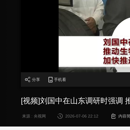
财经
教育
乡村振兴
生态环境
一带一路
大国智造
大国展会
大国保险
云顶对话
CCTV.节目官网
直播
节目单
栏目
片库
分享
手机看
[视频]刘国中在山东调研时强调
来源 : 央视网
2026-07-06 22:12
内容