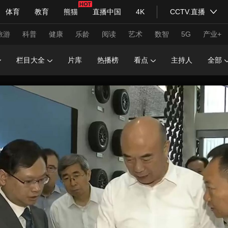
体育
教育
熊猫
直播中国
4K
CCTV.直播
式妙语
主持人
下载央视影音
热解读
天天学习
旅游
科普
健康
乐龄
阅读
艺术
数智
5G
产业+
栏目大全
片库
热播榜
看点
主持人
全部
纪录片网
国家大剧院
大型活动
科技
法治
文娱
人物
公益
图片
习式妙语
央视快评
央视网评
光华锐评
锋面
频道
VR/AR
4K专区
全景新闻
请入列
人生第一次
人生第二次
年冬奥会
CBA
NBA
中超
国足
国际足球
网球
综
体育江湖
文化体育
冰雪道路
足球道路