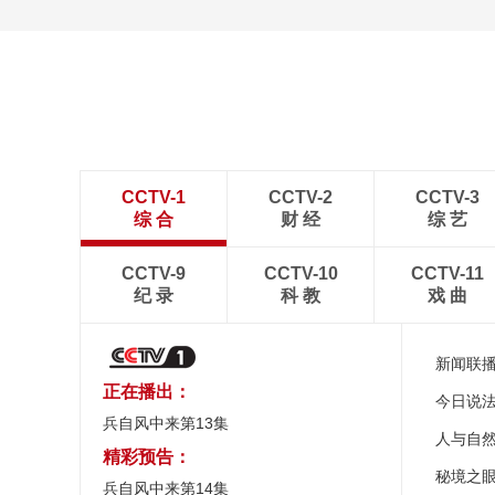
CCTV-1
CCTV-2
CCTV-3
综 合
财 经
综 艺
CCTV-9
CCTV-10
CCTV-11
纪 录
科 教
戏 曲
新闻联
正在播出：
今日说
兵自风中来第13集
人与自
精彩预告：
秘境之
兵自风中来第14集