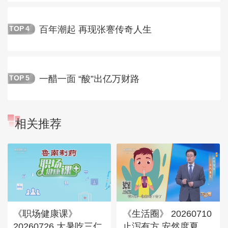
百年潮起 再现张謇传奇人生
TOP
4
一醋一面 “酸”出亿万财路
TOP
5
相关推荐
《职场健康课》
《生活圈》 20260710
20260726 大暑吃三仁
止泻有方 安然度夏