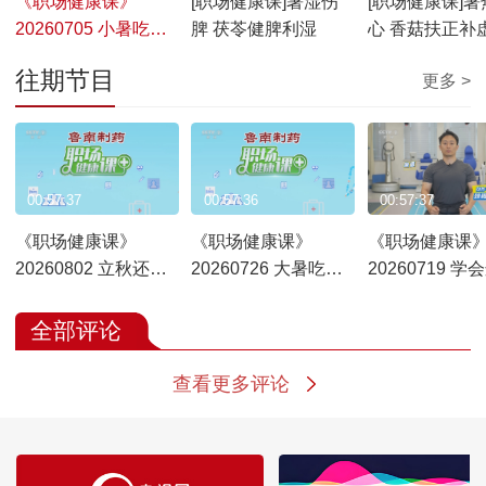
《职场健康课》
[职场健康课]暑湿伤
[职场健康课]暑
20260705 小暑吃对
脾 茯苓健脾利湿
心 香菇扶正补虚
这三菌 祛湿降燥一身
痰理气
往期节目
更多 >
轻
00:57:37
00:57:36
00:57:37
《职场健康课》
《职场健康课》
《职场健康课
20260802 立秋还在
20260726 大暑吃三
20260719 学
贴秋膘？这几道药膳
仁 补津正当时
动作 告别“手机
请收好
全部评论
查看更多评论