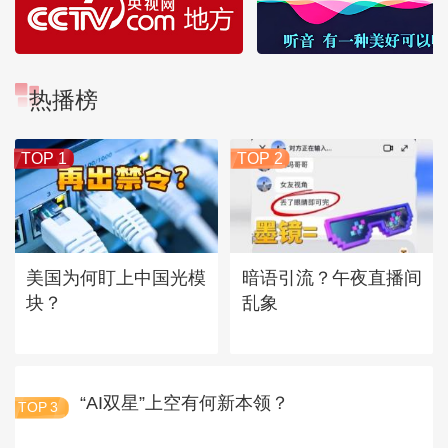
热播榜
TOP 1
TOP 2
美国为何盯上中国光模
暗语引流？午夜直播间
块？
乱象
“AI双星”上空有何新本领？
TOP
3