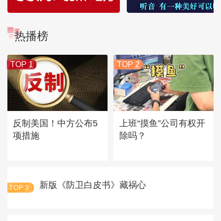
热播榜
TOP 1
TOP 2
反制美国！中方公布5
上班“摸鱼”公司有权开
项措施
除吗？
新版《防卫白皮书》藏祸心
TOP
3