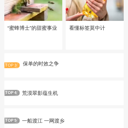
“蜜蜂博士”的甜蜜事业
看懂标签莫中计
保单的时效之争
TOP
3
荒漠翠影蕴生机
TOP
4
一船渡江 一网渡乡
TOP
5