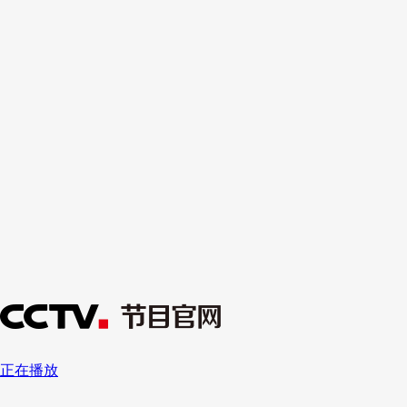
财经
教育
乡村振兴
生态环境
一带一路
央博
大国智造
大国展会
大国保险
云顶对话
云起
超
CCTV.节目官网
直播
节目单
栏目
片库
热播榜
正在播放