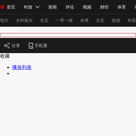
首页
时政
新闻
评论
视频
财经
体育
人民领袖习近平
直播
海外频道
片库
iPanda
栏目大全
联播+
English
中国领导人
节目单
Монгол
听音
央视快评
微视频
习式妙语
主持人
下
地方
乡村振兴
生态
一带一路
央博
文化
旅游
科普
节目官网
总台春晚
网络春晚
共产党员网
秧纪录
纪录片网
分享
手机看
收藏
播放列表
新闻
国内
国际
评论
经济
军事
科技
法
人民领袖习近平
联播+
热解读
天天学习
习式妙语
视频
小央视频
小央直播
直播中国
熊猫频道
V
现场
前线
比划
快看
蓝海中国
新兵请入列
体育
直播
竞猜
2026年世界杯
2026年冬奥会
VIP会员
CCTV奥林匹克频道
生活体育大会
体育江湖