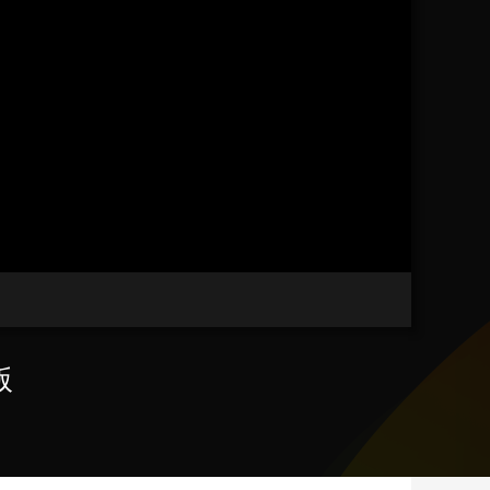
艺术
汽车
数智
5G
产业+
时尚
天气
才艺
网展
央央好物
版