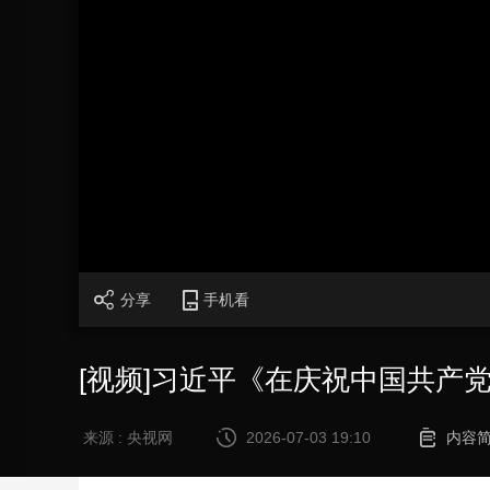
财经
教育
乡村振兴
生态环境
一带一路
大国智造
大国展会
大国保险
云顶对话
CCTV.节目官网
直播
节目单
栏目
片库
分享
手机看
[视频]习近平《在庆祝中国共产
来源 : 央视网
2026-07-03 19:10
内容