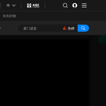
中
央央好物
热榜
合体育
亚冬会