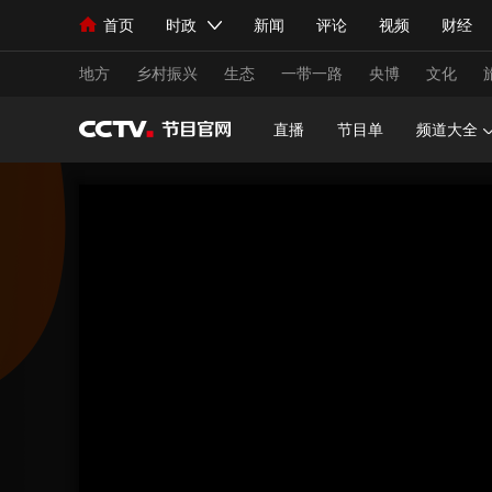
首页
时政
新闻
评论
视频
财经
人民领袖习近平
直播
海外频道
片库
iPanda
栏目大全
联播+
English
中国领导人
节目单
Монгол
听音
央视快评
微视频
习
地方
乡村振兴
生态
一带一路
央博
文化
直播
节目单
频道大全
总台春晚
网络春晚
共产党员网
秧纪录
新闻
国内
国际
评论
经济
军事
人民领袖习近平
联播+
热解读
天天学习
视频
小央视频
小央直播
直播中国
熊猫
现场
前线
比划
快看
蓝海中国
新兵
体育
直播
竞猜
2026年世界杯
2026
VIP会员
CCTV奥林匹克频道
生活体育大会