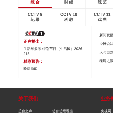
综 合
财 经
综 艺
CCTV-9
CCTV-10
CCTV-11
纪 录
科 教
戏 曲
新闻联
正在播出：
今日说
生活早参考-特别节目（生活圈）2026-
人与自
215
秘境之
精彩预告：
晚间新闻
关于我们
业务
总台之声
总台总经理室
央视网