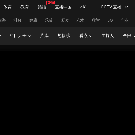
体育
教育
熊猫
直播中国
4K
CCTV.直播
式妙语
主持人
下载央视影音
热解读
天天学习
旅游
科普
健康
乐龄
阅读
艺术
数智
5G
产业+
栏目大全
片库
热播榜
看点
主持人
全部
纪录片网
国家大剧院
大型活动
科技
法治
文娱
人物
公益
图片
习式妙语
央视快评
央视网评
光华锐评
锋面
频道
VR/AR
4K专区
全景新闻
请入列
人生第一次
人生第二次
年冬奥会
CBA
NBA
中超
国足
国际足球
网球
综
体育江湖
文化体育
冰雪道路
足球道路