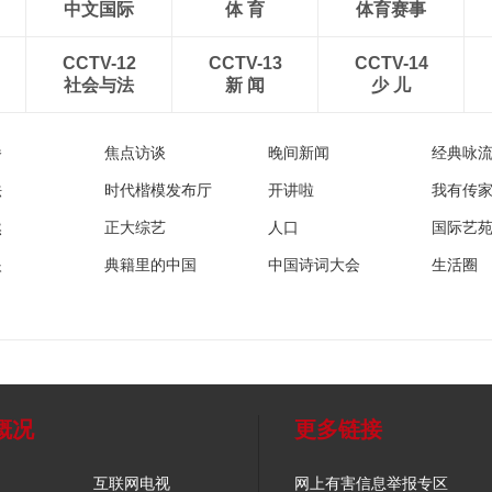
中文国际
体 育
体育赛事
CCTV-12
CCTV-13
CCTV-14
社会与法
新 闻
少 儿
播
焦点访谈
晚间新闻
经典咏
法
时代楷模发布厅
开讲啦
我有传
然
正大综艺
人口
国际艺
眼
典籍里的中国
中国诗词大会
生活圈
概况
更多链接
互联网电视
网上有害信息举报专区