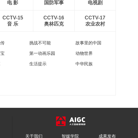
电 影
国防军事
电视剧
CCTV-15
CCTV-16
CCTV-17
音 乐
奥林匹克
农业农村
流传
挑战不可能
故事里的中国
家宝
第一动画乐园
动物世界
苑
生活提示
中华民族
关于我们
智媒学院
成果发布