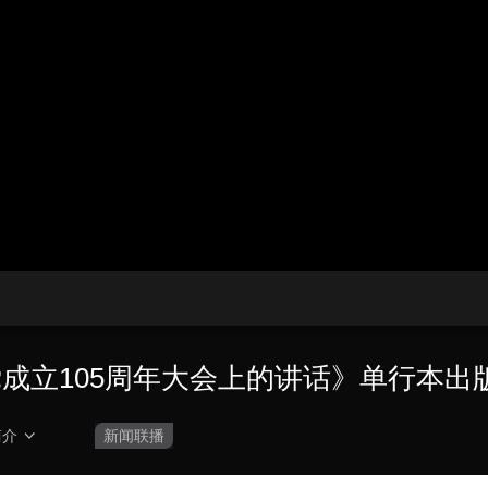
央博
非遗
文化
旅游
科普
健康
乐龄
阅读
云起
超级工厂
智敬中国
全民健康
颜选攻略
海洋
热播榜
总台企业白名单
党成立105周年大会上的讲话》单行本出
简介
新闻联播