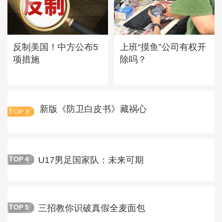
反制美国！中方公布5
上班“摸鱼”公司有权开
项措施
除吗？
新版《防卫白皮书》藏祸心
TOP
3
U17男足国家队：未来可期
TOP
4
三招教你识破真假全麦面包
TOP
5