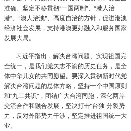
准确、坚定不移贯彻“一国两制”、“港人治
港”、“澳人治澳”、高度自治的方针，促进港澳
经济社会发展，支持港澳更好融入和服务国家
发展大局。
习近平指出，解决台湾问题、实现祖国完
全统一，是我们党矢志不渝的历史任务，是全
体中华儿女的共同愿望。要深入贯彻新时代党
解决台湾问题的总体方略，坚持一个中国原则
和“九二共识”，团结广大台湾同胞，深化两岸
交流合作和融合发展，坚决打击“台独”分裂势
力，反对外部势力干涉，坚定推进祖国统一大
业。