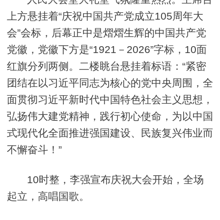
上方悬挂着“庆祝中国共产党成立105周年大
会”会标，后幕正中是熠熠生辉的中国共产党
党徽，党徽下方是“1921－2026”字标，10面
红旗分列两侧。二楼眺台悬挂着标语：“紧密
团结在以习近平同志为核心的党中央周围，全
面贯彻习近平新时代中国特色社会主义思想，
弘扬伟大建党精神，践行初心使命，为以中国
式现代化全面推进强国建设、民族复兴伟业而
不懈奋斗！”
10时整，李强宣布庆祝大会开始，全场
起立，高唱国歌。