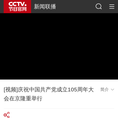
新闻联播
[视频]庆祝中国共产党成立105周年大
简介
会在京隆重举行