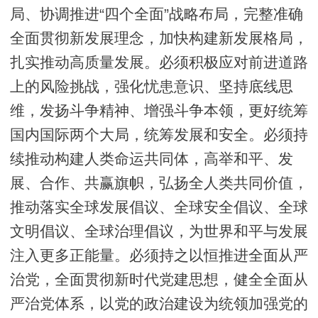
局、协调推进“四个全面”战略布局，完整准确
全面贯彻新发展理念，加快构建新发展格局，
扎实推动高质量发展。必须积极应对前进道路
上的风险挑战，强化忧患意识、坚持底线思
维，发扬斗争精神、增强斗争本领，更好统筹
国内国际两个大局，统筹发展和安全。必须持
续推动构建人类命运共同体，高举和平、发
展、合作、共赢旗帜，弘扬全人类共同价值，
推动落实全球发展倡议、全球安全倡议、全球
文明倡议、全球治理倡议，为世界和平与发展
注入更多正能量。必须持之以恒推进全面从严
治党，全面贯彻新时代党建思想，健全全面从
严治党体系，以党的政治建设为统领加强党的