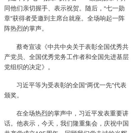
同他们亲切握手、表示祝贺。随后，“七一勋
章”获得者受邀到主席台就座。全场响起一阵
阵热烈的掌声。
蔡奇宣读《中共中央关于表彰全国优秀共
产党员、全国优秀党务工作者和全国先进基层
党组织的决定》。
习近平等为受表彰的全国“两优一先”代表
颁奖。
在全场热烈的掌声中，习近平发表重要讲
话。他表示，今天，我们隆重集会，庆祝中国