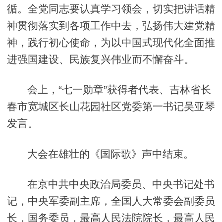
循。全党同志要认真学习领会，切实把讲话精
神贯彻落实到各项工作中去，弘扬伟大建党精
神，践行初心使命，为以中国式现代化全面推
进强国建设、民族复兴伟业而不懈奋斗。
会上，“七一勋章”获得者代表、吉林省长
春市宽城区长山花园社区党委第一书记吴亚琴
发言。
大会在雄壮的《国际歌》声中结束。
在京中共中央政治局委员、中央书记处书
记，中央军委副主席，全国人大常委会副委员
长，国务委员，最高人民法院院长，最高人民