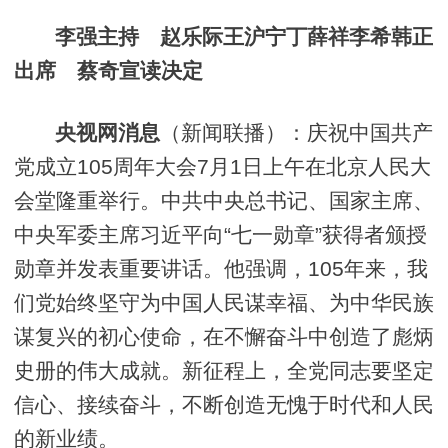
李强主持 赵乐际王沪宁丁薛祥李希韩正
出席 蔡奇宣读决定
央视网消息
（新闻联播）：庆祝中国共产
党成立105周年大会7月1日上午在北京人民大
会堂隆重举行。中共中央总书记、国家主席、
中央军委主席习近平向“七一勋章”获得者颁授
勋章并发表重要讲话。他强调，105年来，我
们党始终坚守为中国人民谋幸福、为中华民族
谋复兴的初心使命，在不懈奋斗中创造了彪炳
史册的伟大成就。新征程上，全党同志要坚定
信心、接续奋斗，不断创造无愧于时代和人民
的新业绩。