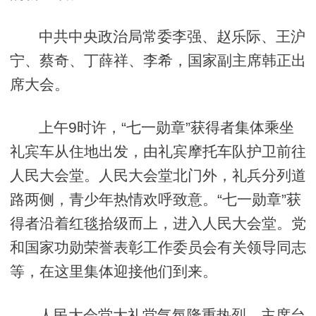
中共中央政治局常委李强、赵乐际、王沪
宁、蔡奇、丁薛祥、李希，国家副主席韩正出
席大会。
上午9时许，“七一勋章”获得者集体乘坐
礼宾车从住地出发，由礼宾摩托车队护卫前往
人民大会堂。人民大会堂北门外，礼兵分列道
路两侧，青少年热情欢呼致意。“七一勋章”获
得者沿着红毯拾级而上，进入人民大会堂。党
和国家功勋荣誉表彰工作委员会有关领导同志
等，在这里集体迎接他们到来。
人民大会堂大礼堂气氛隆重热烈。主席台