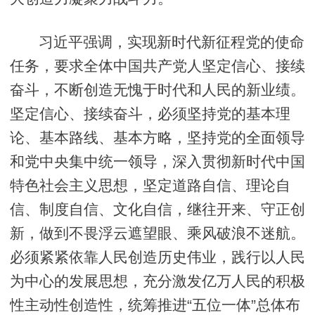
习近平强调，实现新时代新征程党的使命
任务，要求全体中国共产党人坚定信心、接续
奋斗，不断创造无愧于时代和人民的新业绩。
坚定信心、接续奋斗，必须坚持党的基本理
论、基本路线、基本方略，坚持党的全面领导
和党中央集中统一领导，深入贯彻新时代中国
特色社会主义思想，坚定道路自信、理论自
信、制度自信、文化自信，继往开来、守正创
新，做到不畏浮云遮望眼、乘风破浪不迷航。
必须紧紧依靠人民创造历史伟业，践行以人民
为中心的发展思想，充分激发亿万人民的积极
性主动性创造性，统筹推进“五位一体”总体布