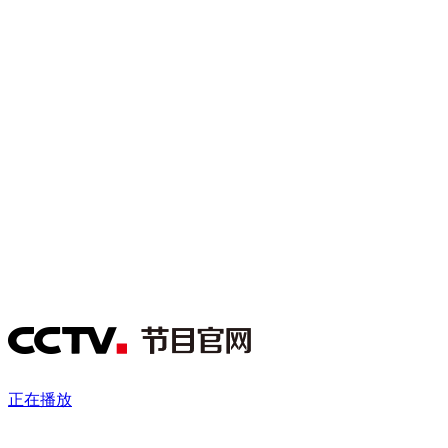
财经
教育
乡村振兴
生态环境
一带一路
央博
大国智造
大国展会
大国保险
云顶对话
云起
超
CCTV.节目官网
直播
节目单
栏目
片库
热播榜
正在播放