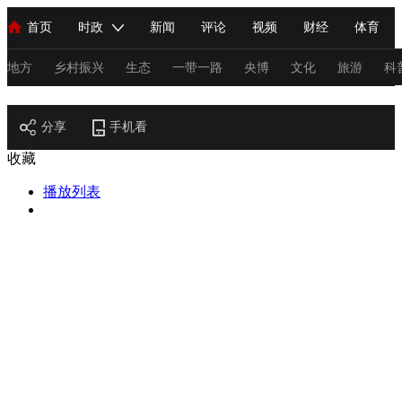
首页
时政
新闻
评论
视频
财经
体育
人民领袖习近平
直播
海外频道
片库
iPanda
栏目大全
联播+
English
中国领导人
节目单
Монгол
听音
央视快评
微视频
习式妙语
主持人
地方
乡村振兴
生态
一带一路
央博
文化
旅游
科
节目官网
总台春晚
分享
手机看
网络春晚
共产党员网
秧纪录
纪录片网
收藏
播放列表
新闻
国内
国际
评论
经济
军事
科技
法
人民领袖习近平
联播+
热解读
天天学习
习式妙语
视频
小央视频
小央直播
直播中国
熊猫频道
V
现场
前线
比划
快看
蓝海中国
新兵请入列
体育
直播
竞猜
2026年世界杯
2026年冬奥会
C
VIP会员
CCTV奥林匹克频道
生活体育大会
体育江湖