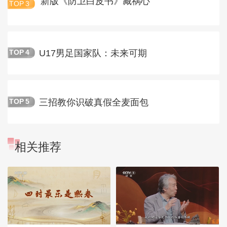
新版《防卫白皮书》藏祸心
TOP
3
U17男足国家队：未来可期
TOP
4
三招教你识破真假全麦面包
TOP
5
相关推荐