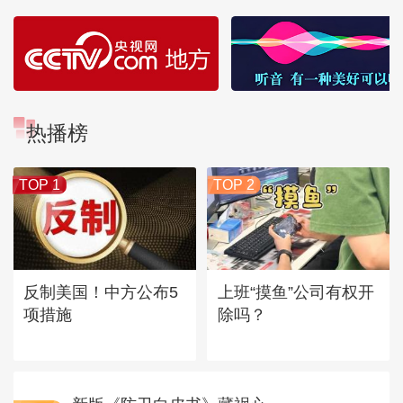
热播榜
TOP 1
TOP 2
反制美国！中方公布5
上班“摸鱼”公司有权开
项措施
除吗？