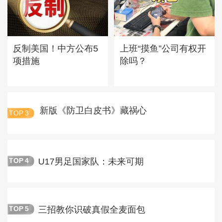
反制美国！中方公布5
上班“摸鱼”公司有权开
项措施
除吗？
新版《防卫白皮书》藏祸心
TOP
3
U17男足国家队：未来可期
TOP
4
三招教你识破真假全麦面包
TOP
5