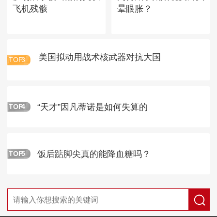
飞机残骸
晕眼胀？
美国拟动用战术核武器对抗大国
TOP
3
“天才”因凡蒂诺是如何失算的
TOP
4
饭后踮脚尖真的能降血糖吗？
TOP
5