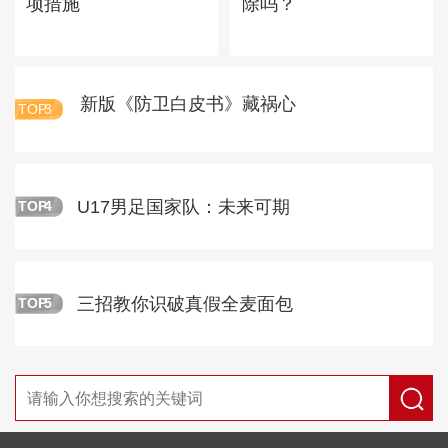
项措施
除吗？
新版《防卫白皮书》藏祸心
TOP
3
U17男足国家队：未来可期
TOP
4
三招教你识破真假全麦面包
TOP
5